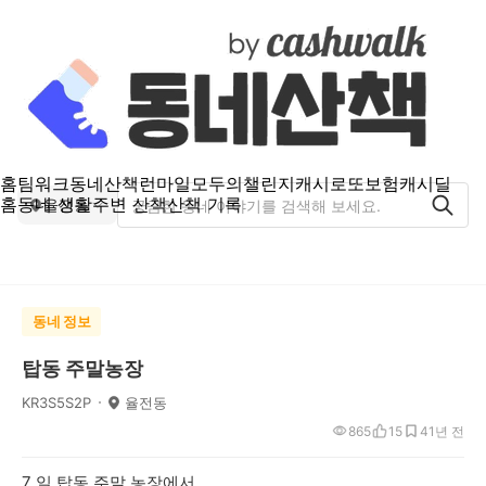
홈
팀워크
동네산책
런마일
모두의챌린지
캐시로또
보험
캐시딜
홈
동네 생활
주변 산책
산책 기록
율전동
동네 정보
탑동 주말농장
KR3S5S2P
율전동
865
15
4
1년 전
7 일 탑동 주말 농장에서