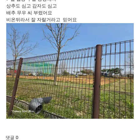
상추도 심고 감자도 심고
배추 무우 씨 부렸어요
비온뒤라서 잘 자랄거라고 믿어요
댓글 0