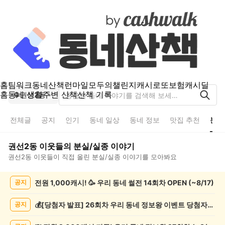
홈
팀워크
동네산책
런마일
모두의챌린지
캐시로또
보험
캐시딜
홈
동네 생활
주변 산책
산책 기록
권선2동
전체글
공지
인기
동네 일상
동네 정보
맛집 추천
분실
권선2동
이웃들의
분실/실종
이야기
권선2동
이웃들이 직접 올린
분실/실종
이야기를 모아봐요
권
전원 1,000캐시! 🥳 우리 동네 썰전 14회차 OPEN (~8/17)
공지
선
2
동
💰[당첨자 발표] 26회차 우리 동네 정보왕 이벤트 당첨자를 발표합니다!
공지
분
실/