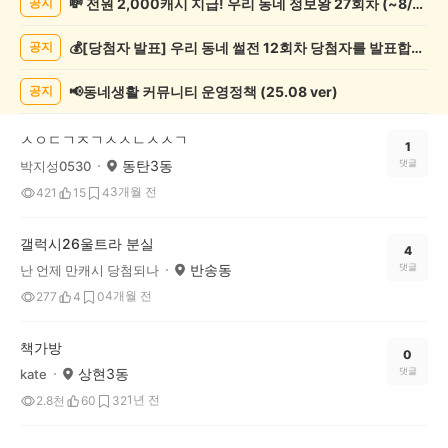
💸 전원 2,000캐시 지급! 우리 동네 정보왕 27회차 (~8/10)
공지
실
종
💰[당첨자 발표] 우리 동네 썰전 12회차 당첨자를 발표합니다!
공지
게
시
글
📢동네생활 커뮤니티 운영정책 (25.08 ver)
공지
목
록
ㅅㅇㄷㄱㅈㄱㅅㅅㄴㅅㅅㄱ
1
동탄3동
댓글
박지성0530
3개월 전
421
15
4
갤럭시26울트라 분실
4
반송동
댓글
난 언제 만캐시 당첨되나
4개월 전
277
4
0
책가방
0
상현3동
댓글
kate
1년 전
2.8천
60
32