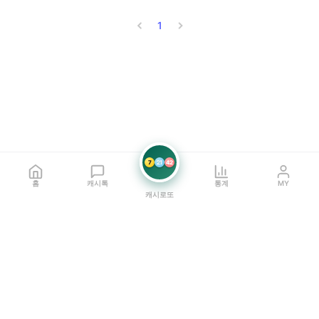
1
7
21
42
홈
캐시톡
통계
MY
캐시로또