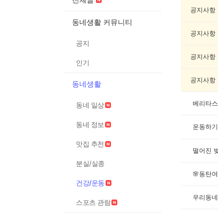
강/
운
공지사항
동
동네생활 커뮤니티
게
공지사항
시
공지
글
목
공지사항
인기
록
공지사항
동네생활
베리타스
동네 일상
동네 정보
운동하기
맛집 추천
떨어진 
분실/실종
🌸동탄여
건강/운동
우리동네
스포츠 관람