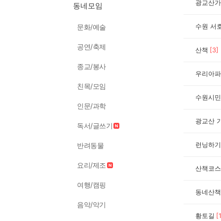
광교산가
동네모임
수원 서
문화/예술
공연/축제
산책
[
3
]
종교/봉사
우리아파
친목/모임
수원시민
인문/과학
광교산 
독서/글쓰기
런닝하기
반려동물
요리/제조
산책코스
여행/캠핑
동네산책
음악/악기
황토길
[