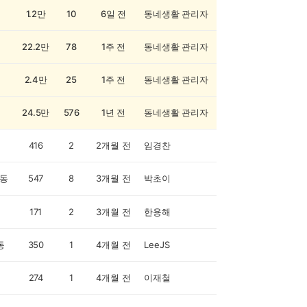
1.2만
10
6일 전
동네생활 관리자
22.2만
78
1주 전
동네생활 관리자
2.4만
25
1주 전
동네생활 관리자
24.5만
576
1년 전
동네생활 관리자
416
2
2개월 전
임경찬
동
547
8
3개월 전
박초이
171
2
3개월 전
한용해
동
350
1
4개월 전
LeeJS
274
1
4개월 전
이재철