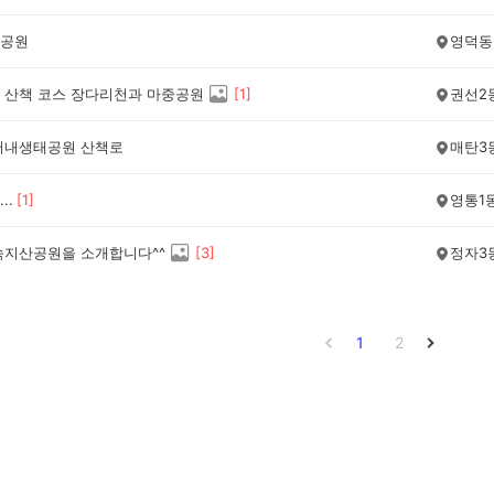
공원
영덕동
 산책 코스 장다리천과 마중공원
[
1
]
권선2
머내생태공원 산책로
매탄3
..
[
1
]
영통1
숙지산공원을 소개합니다^^
[
3
]
정자3
1
2