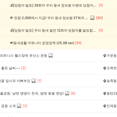
💰[당첨자 발표] 26회차 우리 동네 정보왕 이벤트 당첨자를 발표합니다!
[
1
]
💸 전원 2,000캐시 지급! 우리 동네 정보왕 27회차 (~8/10)
[
80
]
💰[당첨자 발표] 우리 동네 썰전 12회차 당첨자를 발표합니다!
[
1
]
📢동네생활 커뮤니티 운영정책 (25.08 ver)
[
31
]
피트니스 헬스장에 유산소 운동
구운동
 좋은 날씨~~
[
2
]
오목천
벚꽃 잎사귀 이뻐부요
[
1
]
송죽동
울공원: 낮엔 댕댕이 천국, 밤엔 벚꽃 엔딩!
[
6
]
동탄2
 공원 소개
[
2
]
인계동