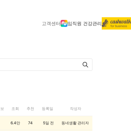
고객센터
임직원 건강관리
정보
조회
추천
등록일
작성자
6.4만
74
5일 전
동네생활 관리자