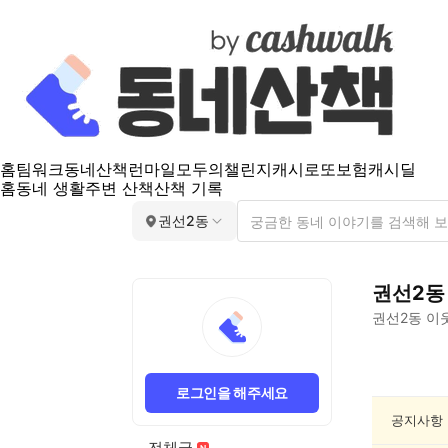
홈
팀워크
동네산책
런마일
모두의챌린지
캐시로또
보험
캐시딜
홈
동네 생활
주변 산책
산책 기록
권선2동
권선2동
권선2동
이웃
권
선
로그인을 해주세요
2
동
공지사항
건
전체글