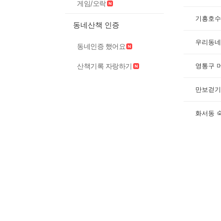
게임/오락
기흥호수
동네산책 인증
우리동네
동네인증 했어요
산책기록 자랑하기
영통구 
만보걷기.
화서동 