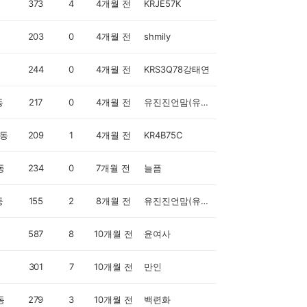
373
4
4개월 전
KRJE57K
203
0
4개월 전
shmily
244
0
4개월 전
KRS3Q78강태연
동
217
0
4개월 전
유진진언맘(유복순)
동
209
1
4개월 전
KR4B75C
동
234
0
7개월 전
늘픔
동
155
2
8개월 전
유진진언맘(유복순)
587
8
10개월 전
윤여사
301
7
10개월 전
만인
동
279
3
10개월 전
백련화