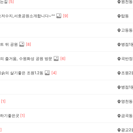
는길
[
5
]
원천동
호저수지,서호공원소개합니다~^^
[
9
]
탑동
고등동
트 뒤 공원
[
8
]
병점1
의 즐거움, 수원화성 공원 방문
[
6
]
곡반정
기슭의 살기좋은 조원1.2동
[
4
]
조원2
병점1
[
1
]
영천동
하기좋은곳
[
1
]
금곡동
1
]
광교2