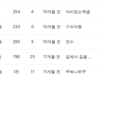
254
6
10개월 전
자비없는엑셀
동
233
0
10개월 전
구피여행
동
290
5
10개월 전
연수
동
790
25
11개월 전
길에서 길을 묻다
동
1천
11
11개월 전
💜써니뷔💜