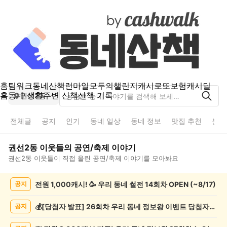
홈
팀워크
동네산책
런마일
모두의챌린지
캐시로또
보험
캐시딜
홈
동네 생활
주변 산책
산책 기록
권선2동
전체글
공지
인기
동네 일상
동네 정보
맛집 추천
분실
권선2동
이웃들의
공연/축제
이야기
권선2동
이웃들이 직접 올린
공연/축제
이야기를 모아봐요
권
전원 1,000캐시! 🥳 우리 동네 썰전 14회차 OPEN (~8/17)
공지
선
2
동
💰[당첨자 발표] 26회차 우리 동네 정보왕 이벤트 당첨자를 발표합니다!
공지
공
연/