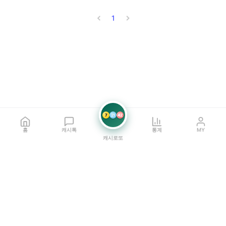
1
7
21
42
홈
캐시톡
통계
MY
캐시로또