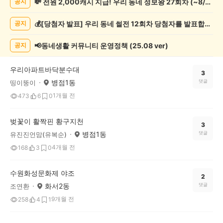
💸 전원 2,000캐시 지급! 우리 동네 정보왕 27회차 (~8/10)
공지
축
제
💰[당첨자 발표] 우리 동네 썰전 12회차 당첨자를 발표합니다!
공지
게
시
글
📢동네생활 커뮤니티 운영정책 (25.08 ver)
공지
목
록
우리아파트바닥분수대
3
병점1동
댓글
띵이뚱이
1개월 전
473
6
0
벚꽃이 활짝핀 황구지천
3
병점1동
댓글
유진진언맘(유복순)
4개월 전
168
3
0
수원화성문화제 야조
2
화서2동
댓글
조연환
9개월 전
258
4
1