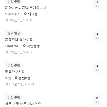
맛집 추천
7
댓글
210도 커피공방 추천합니다
세교동
토마토주스
1주 전
668
8
1
동네 일상
4
댓글
공동주택 층간소음
곡반정동
KR4B75C
1주 전
676
6
3
맛집 추천
4
댓글
두툼한고깃집
동탄8동
혜안
1주 전
409
11
7
맛집 추천
0
댓글
너무 너무 너무 마시쏘요