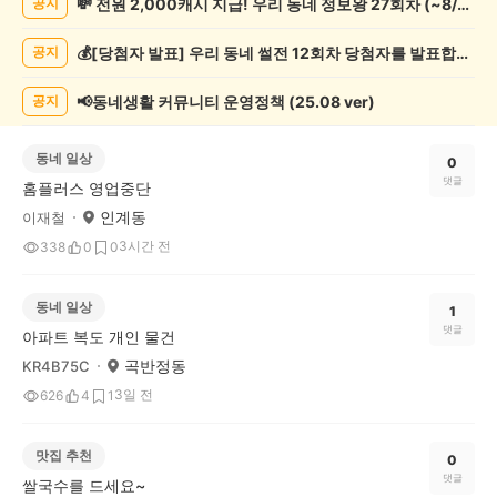
💸 전원 2,000캐시 지급! 우리 동네 정보왕 27회차 (~8/10)
공지
글
게
💰[당첨자 발표] 우리 동네 썰전 12회차 당첨자를 발표합니다!
공지
시
글
목
📢동네생활 커뮤니티 운영정책 (25.08 ver)
공지
록
동네 일상
0
댓글
홈플러스 영업중단
인계동
이재철
3시간 전
338
0
0
동네 일상
1
댓글
아파트 복도 개인 물건
곡반정동
KR4B75C
3일 전
626
4
1
맛집 추천
0
댓글
쌀국수를 드세요~