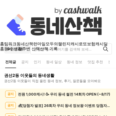
홈
팀워크
동네산책
런마일
모두의챌린지
캐시로또
보험
캐시딜
홈
동네 생활
주변 산책
산책 기록
권선2동
전체글
공지
인기
동네 일상
동네 정보
맛집 추천
분실
권선2동
이웃들의 동네생활
권선2동
이웃들이 직접 올린 동네 정보, 후기, 질문들을 모아봐요
권
전원 1,000캐시! 🥳 우리 동네 썰전 14회차 OPEN (~8/17)
공지
선
2
동
💰[당첨자 발표] 26회차 우리 동네 정보왕 이벤트 당첨자를 발표합니다!
공지
전
체