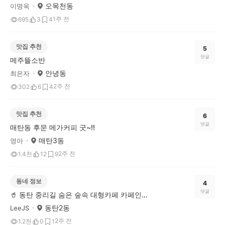
오목천동
이명옥
1주 전
695
3
4
맛집 추천
5
댓글
메주뜰소반
안녕동
최은자
2주 전
302
6
4
맛집 추천
6
댓글
매탄동 후문 메가커피 굿~!!
매탄3동
영아
2주 전
1.4천
12
9
동네 정보
4
댓글
🥤 동탄 중리길 숨은 숲속 대형카페 카페인중리
동탄2동
LeeJS
2주 전
1.2천
0
1