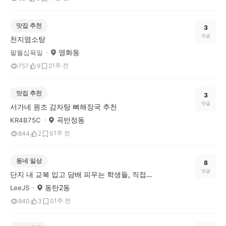
맛집 추천
3
댓글
천지염소탕
영화동
팔월십육일
1주 전
757
9
2
맛집 추천
3
댓글
서가네 원조 감자탕 뼈해장국 추천
곡반정동
KR4B75C
1주 전
844
2
0
동네 일상
8
댓글
단지 내 교복 입고 담배 피우는 학생들, 직접 훈계한다 vs 조용히 신고만 한다
동탄2동
LeeJS
1주 전
940
3
0