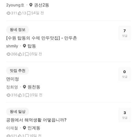
권선2동
2young호
4일 전
311
13
5
동네 정보
7
댓글
[수원 탑동의 수제 만두맛집] - 만두촌
탑동
shmily
5일 전
266
2
0
맛집 추천
0
댓글
면미정
원천동
정희영
5일 전
316
3
0
동네 일상
3
댓글
공원에서 해먹생활 어떻읍니까?
인계동
이재철
6일 전
521
3
1