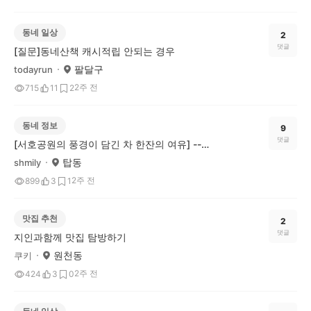
동네 일상
2
댓글
[질문]동네산책 캐시적립 안되는 경우
팔달구
todayrun
2주 전
715
11
2
동네 정보
9
댓글
[서호공원의 풍경이 담긴 차 한잔의 여유] --------♡♡♡ 카페라르고♡♡♡
탑동
shmily
2주 전
899
3
1
맛집 추천
2
댓글
지인과함께 맛집 탐방하기
원천동
쿠키
2주 전
424
3
0