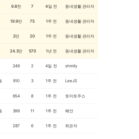
9.8천
7
4일 전
동네생활 관리자
19.9만
75
1주 전
동네생활 관리자
2만
20
1주 전
동네생활 관리자
24.3만
570
1년 전
동네생활 관리자
249
2
4일 전
shmily
동
910
3
1주 전
LeeJS
654
8
1주 전
토마토주스
동
399
11
1주 전
혜안
287
6
1주 전
최은자