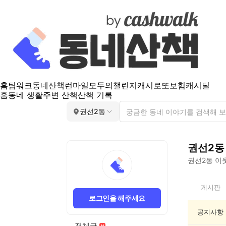
홈
팀워크
동네산책
런마일
모두의챌린지
캐시로또
보험
캐시딜
홈
동네 생활
주변 산책
산책 기록
권선2동
권선2동
권선2동
이웃
권
게시판
선
로그인을 해주세요
2
동
공지사항
인
전체글