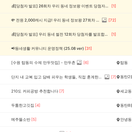
💰[당첨자 발표] 26회차 우리 동네 정보왕 이벤트 당첨자를 발표합니다!
[
1
]
💸 전원 2,000캐시 지급! 우리 동네 정보왕 27회차 (~8/10)
[
72
]
💰[당첨자 발표] 우리 동네 썰전 12회차 당첨자를 발표합니다!
[
1
]
📢동네생활 커뮤니티 운영정책 (25.08 ver)
[
31
]
[수원 탑동의 수제 만두맛집] - 만두촌
[
6
]
탑동
동탄2
단지 내 교복 입고 담배 피우는 학생들, 직접 훈계한다 vs 조용히 신고만 한다
[
7
]
210도 커피공방 추천합니다
[
7
]
세교동
두툼한고깃집
[
4
]
동탄8
메주뜰소반
[
5
]
안녕동