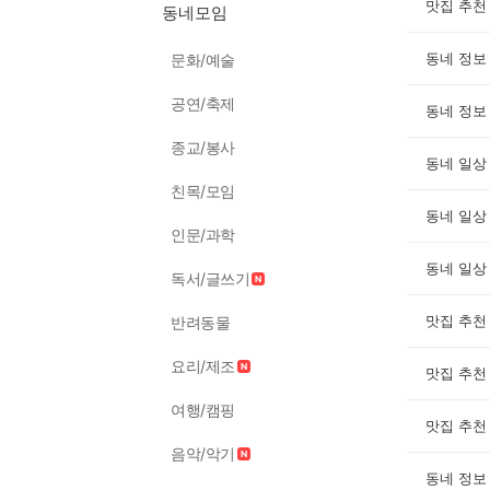
맛집 추천
동네모임
동네 정보
문화/예술
공연/축제
동네 정보
종교/봉사
동네 일상
친목/모임
동네 일상
인문/과학
동네 일상
독서/글쓰기
맛집 추천
반려동물
요리/제조
맛집 추천
여행/캠핑
맛집 추천
음악/악기
동네 정보