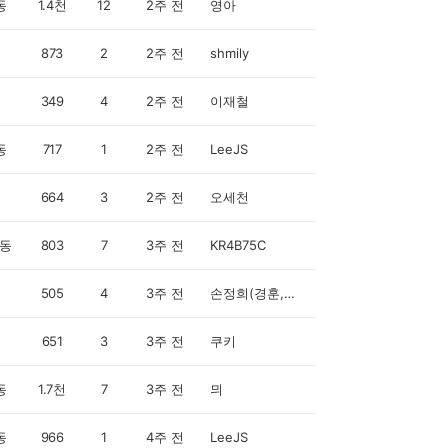
동
1.4천
12
2주 전
영아
873
2
2주 전
shmily
349
4
2주 전
이재철
동
717
1
2주 전
LeeJS
664
3
2주 전
오세천
동
803
7
3주 전
KR4B75C
505
4
3주 전
손정희(경훈,채현 맘)
651
3
3주 전
쿠키
동
1.7천
7
3주 전
믜
동
966
1
4주 전
LeeJS