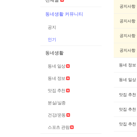
기
글
공지사항
게
동네생활 커뮤니티
시
공지사항
글
공지
목
록
공지사항
인기
공지사항
동네생활
동네 정보
동네 일상
동네 정보
동네 일상
맛집 추천
맛집 추천
분실/실종
맛집 추천
건강/운동
맛집 추천
스포츠 관람