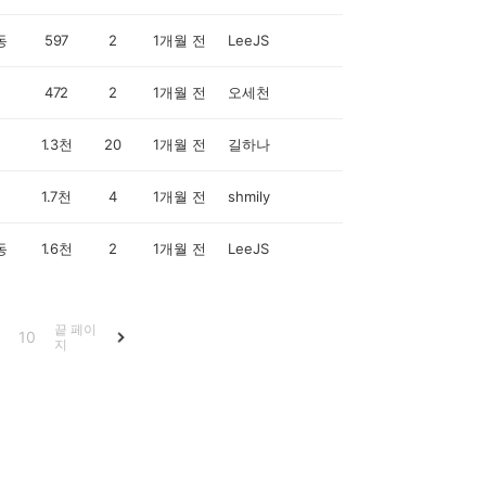
동
597
2
1개월 전
LeeJS
472
2
1개월 전
오세천
1.3천
20
1개월 전
길하나
1.7천
4
1개월 전
shmily
동
1.6천
2
1개월 전
LeeJS
끝 페이
10
지