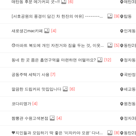
매탄동 후문 메가커피 굿~!!
[
6
]
매탄3
[서호공원의 풍경이 담긴 차 한잔의 여유] --------♡♡♡ 카페라르고♡♡♡
[
9
]
탑동
새로생긴mac카페
[
4
]
인계동
😓아파트 복도에 개인 자전거와 짐을 두는 것, 이웃을 향한 민폐일까요?
[
5
]
동탄2
동네 한 곳 쯤은 흡연구역을 마련하면 어떨까요?
[
12
]
정자동
공동주택 세탁기 사용
[
7
]
곡반정
깔끔한 드립커피 맛집입니다
[
6
]
세교동
코다리명가
[
4
]
원천동
짬뽕관 수원고색본점
[
4
]
정자3
🧡지인들과 모임하기 딱 좋은 '이자카야 모윤' 다녀왔어요
[
8
]
동탄2