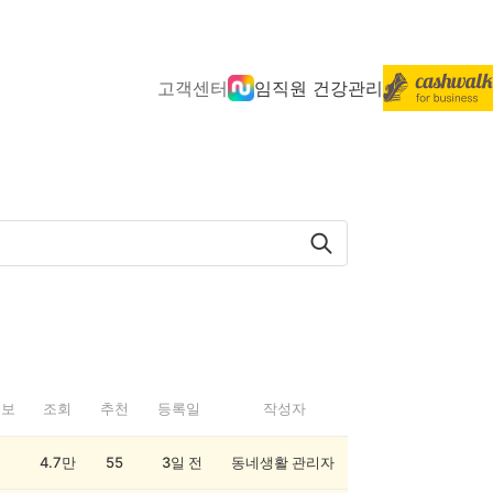
고객센터
임직원 건강관리
정보
조회
추천
등록일
작성자
4.7만
55
3일 전
동네생활 관리자