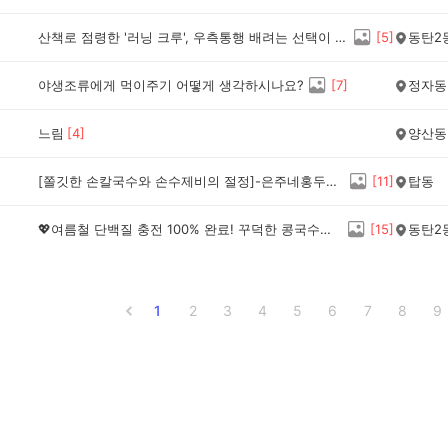
산책로 점령한 '러닝 크루', 우측통행 배려는 선택이 아닌 필수 아닐까요?
[
5
]
동탄2
야생조류에게 먹이주기 어떻게 생각하시나요?
[
7
]
정자동
느림
[
4
]
양산동
[쫄깃한 손칼국수와 손수제비의 절정]-은주네홍두깨칼국수
[
11
]
탑동
💖여름철 단백질 충전 100% 완료! 꾸덕한 콩국수와 속 꽉 찬 왕만두의 완벽 조합 '아빠손칼국수'
[
15
]
동탄2
1
2
3
4
5
6
7
8
9