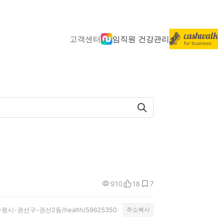
고객센터
임직원 건강관리
910
18
7
ity/수원시-권선구-권선2동/health/59625350
주소복사