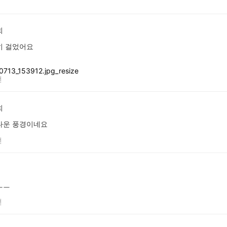
희
히 걸었어요
전
희
다운 풍경이네요
전
ㅡㅡ
전