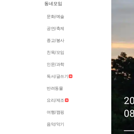
동네모임
문화/예술
공연/축제
종교/봉사
친목/모임
인문/과학
독서/글쓰기
반려동물
요리/제조
여행/캠핑
음악/악기