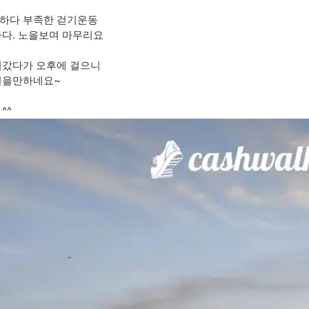
하다 부족한 걷기운동
다. 노을보며 마무리요
디갔다가 오후에 걸으니
걸을만하네요~
^^