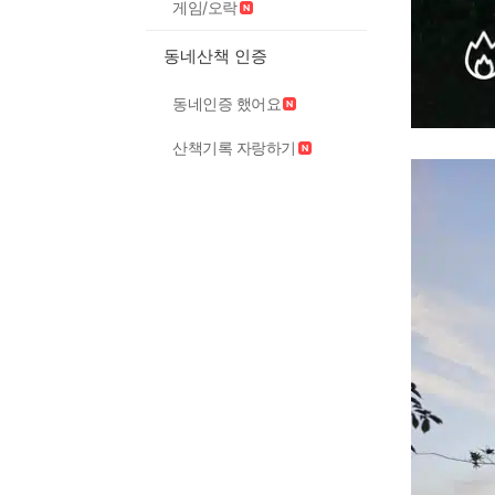
게임/오락
동네산책 인증
동네인증 했어요
산책기록 자랑하기