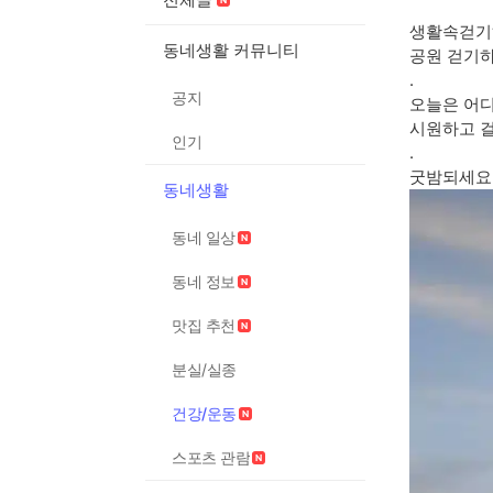
생활속걷기
동네생활 커뮤니티
공원 걷기하
.
공지
오늘은 어
시원하고 
인기
.
굿밤되세요 
동네생활
동네 일상
동네 정보
맛집 추천
분실/실종
건강/운동
스포츠 관람