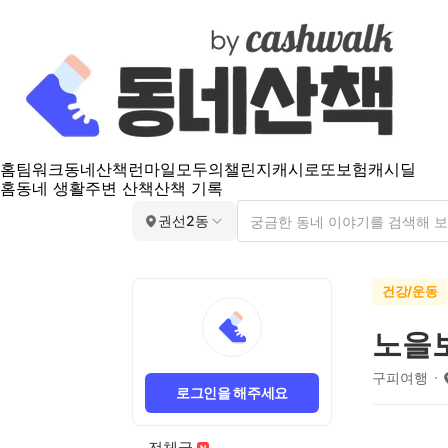
홈
팀워크
동네산책
런마일
모두의챌린지
캐시로또
보험
캐시딜
홈
동네 생활
주변 산책
산책 기록
권선2동
건강/운동
노을
구피여행
로그인을 해주세요
전체글