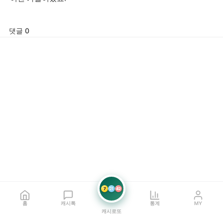
댓글 0
7
21
42
홈
캐시톡
통계
MY
캐시로또