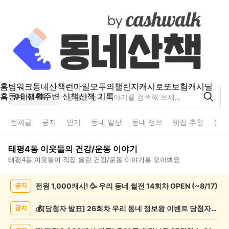
홈
팀워크
동네산책
런마일
모두의챌린지
캐시로또
보험
캐시딜
홈
동네 생활
주변 산책
산책 기록
태평4동
전체글
공지
인기
동네 일상
동네 정보
맛집 추천
분실
태평4동
이웃들의
건강/운동
이야기
태평4동
이웃들이 직접 올린
건강/운동
이야기를 모아봐요
태
전원 1,000캐시! 🥳 우리 동네 썰전 14회차 OPEN (~8/17)
공지
평
4
동
💰[당첨자 발표] 26회차 우리 동네 정보왕 이벤트 당첨자를 발표합니다!
공지
건
강/