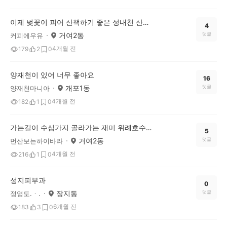
이제 벚꽃이 피어 산책하기 좋은 성내천 산책길
4
거여2동
댓글
커피에우유
4개월 전
179
2
0
양재천이 있어 너무 좋아요
16
개포1동
댓글
양재천마니아
4개월 전
182
1
0
가는길이 수십가지 골라가는 재미 위례호수공원 산책로
5
거여2동
댓글
먼산보는하이바라
4개월 전
216
1
0
성지피부과
0
장지동
댓글
정영도.ㆍ.
6개월 전
183
3
0