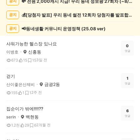
💸 전원 2,000캐시 지급! 우리 동네 정보왕 27회차 (~8/10)
공지
운
동
💰[당첨자 발표] 우리 동네 썰전 12회차 당첨자를 발표합니다!
공지
게
시
글
📢동네생활 커뮤니티 운영정책 (25.08 ver)
공지
목
록
샤워가능한 헬스장 있나요
0
신흥동
댓글
이병호
3일 전
673
15
15
걷기
1
금광2동
댓글
산이좋은산제비
2주 전
155
1
1
집순이가 밖에!!!!??
6
백현동
댓글
serin
2개월 전
1.2천
29
6