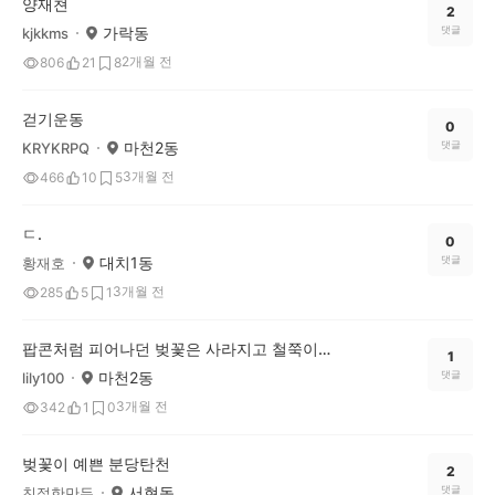
양재쳔
2
가락동
댓글
kjkkms
2개월 전
806
21
8
걷기운동
0
마천2동
댓글
KRYKRPQ
3개월 전
466
10
5
ㄷ.
0
대치1동
댓글
황재호
3개월 전
285
5
1
팝콘처럼 피어나던 벚꽃은 사라지고 철쭉이 자리했네요^^
1
마천2동
댓글
lily100
3개월 전
342
1
0
벚꽃이 예쁜 분당탄천
2
서현동
댓글
친절한만두