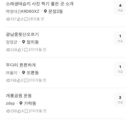
소래생태습지 사진 찍기 좋은 곳 소개
4
문정2동
댓글
백명대간KRD6GXZ
8개월 전
157
0
0
광남중뒷산오르기
1
장지동
댓글
정영균
10개월 전
238
1
3
두다리 튼튼하게
1
오륜동
댓글
여울이
10개월 전
198
0
0
개롱공원 운동
2
가락동
댓글
zdsp
10개월 전
299
4
3