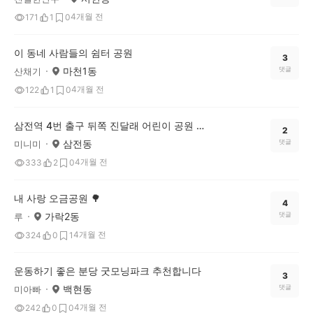
4개월 전
171
1
0
이 동네 사람들의 쉼터 공원
3
마천1동
댓글
산채기
4개월 전
122
1
0
삼전역 4번 출구 뒤쪽 진달래 어린이 공원 벚꽃 구경 가보세요~
2
삼전동
댓글
미니미
4개월 전
333
2
0
내 사랑 오금공원 🌳
4
가락2동
댓글
루
4개월 전
324
0
1
운동하기 좋은 분당 굿모닝파크 추천합니다
3
백현동
댓글
미아빠
4개월 전
242
0
0