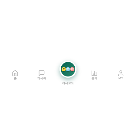
7
21
42
홈
캐시톡
통계
MY
캐시로또