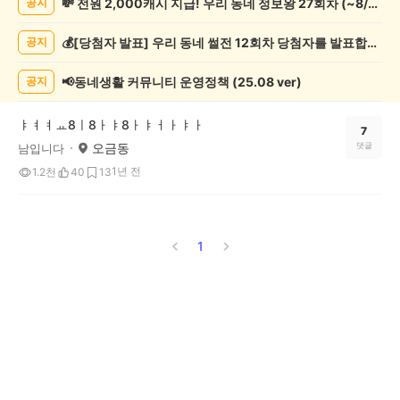
💸 전원 2,000캐시 지급! 우리 동네 정보왕 27회차 (~8/10)
공지
글
쓰
💰[당첨자 발표] 우리 동네 썰전 12회차 당첨자를 발표합니다!
공지
기
게
시
📢동네생활 커뮤니티 운영정책 (25.08 ver)
공지
글
목
ㅑㅕㅕㅛ8ㅣ8ㅏㅑ8ㅏㅑㅓㅏㅑㅏ
록
7
오금동
댓글
남입니다
1년 전
1.2천
40
13
1