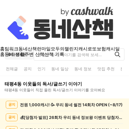
홈
팀워크
동네산책
런마일
모두의챌린지
캐시로또
보험
캐시딜
홈
동네 생활
주변 산책
산책 기록
태평4동
전체글
공지
인기
동네 일상
동네 정보
맛집 추천
분실
태평4동
이웃들의
독서/글쓰기
이야기
태평4동
이웃들이 직접 올린
독서/글쓰기
이야기를 모아봐요
태
전원 1,000캐시! 🥳 우리 동네 썰전 14회차 OPEN (~8/17)
공지
평
4
동
💰[당첨자 발표] 26회차 우리 동네 정보왕 이벤트 당첨자를 발표합니다!
공지
독
서/