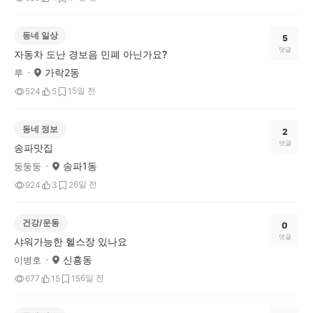
동네 일상
5
댓글
자동차 도난 경보음 민폐 아닌가요?
가락2동
루
5일 전
524
5
1
동네 정보
2
댓글
송파맛집
송파1동
둥둥둥
6일 전
924
3
2
건강/운동
0
댓글
샤워가능한 헬스장 있나요
신흥동
이병호
6일 전
677
15
15