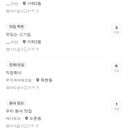
가락2동
___이선
1주 전
451
5
4
맛집 추천
2
댓글
맛있는 고기집
가락2동
___이선
1주 전
310
2
2
친목/모임
0
댓글
직장회식
목현동
무지개자매모임
1주 전
660
9
4
동네 정보
1
댓글
우리 동네 맛집
도촌동
캐시워크
1주 전
616
4
2