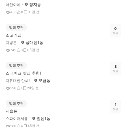
장지동
너란아이
1일 전
486
0
0
맛집 추천
0
댓글
소고기집
상대원1동
지병문
3일 전
745
6
0
맛집 추천
3
댓글
스테이크 맛집 추천!
오금동
자유대한 만세!
4일 전
298
1
2
맛집 추천
1
댓글
시올돈
일원1동
스파이더서윤
5일 전
588
4
4