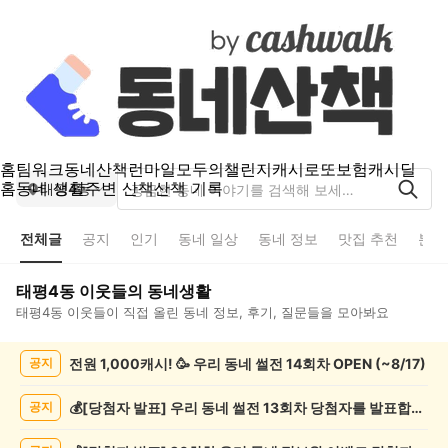
홈
팀워크
동네산책
런마일
모두의챌린지
캐시로또
보험
캐시딜
홈
동네 생활
주변 산책
산책 기록
태평4동
전체글
공지
인기
동네 일상
동네 정보
맛집 추천
분실
태평4동
이웃들의 동네생활
태평4동
이웃들이 직접 올린 동네 정보, 후기, 질문들을 모아봐요
태
전원 1,000캐시! 🥳 우리 동네 썰전 14회차 OPEN (~8/17)
공지
평
4
동
💰[당첨자 발표] 우리 동네 썰전 13회차 당첨자를 발표합니다!
공지
전
체