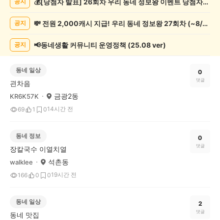
💰[당첨자 발표] 26회차 우리 동네 정보왕 이벤트 당첨자를 발표합니다!
공지
글
게
💸 전원 2,000캐시 지급! 우리 동네 정보왕 27회차 (~8/10)
공지
시
글
목
📢동네생활 커뮤니티 운영정책 (25.08 ver)
공지
록
동네 일상
0
댓글
괸차음
금광2동
KR6K57K
14시간 전
69
1
0
동네 정보
0
댓글
장칼국수 이열치열
석촌동
walklee
19시간 전
166
0
0
동네 일상
2
댓글
동네 맛집