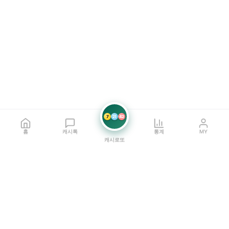
7
21
42
홈
캐시톡
통계
MY
캐시로또