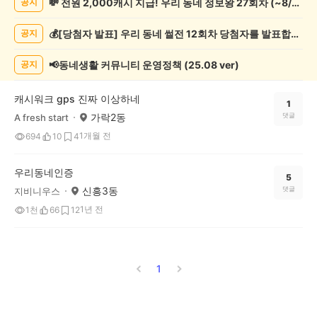
💸 전원 2,000캐시 지급! 우리 동네 정보왕 27회차 (~8/10)
공지
인
증
💰[당첨자 발표] 우리 동네 썰전 12회차 당첨자를 발표합니다!
공지
했
어
요
📢동네생활 커뮤니티 운영정책 (25.08 ver)
공지
게
시
캐시워크 gps 진짜 이상하네
글
1
가락2동
댓글
A fresh start
목
록
1개월 전
694
10
4
우리동네인증
5
신흥3동
댓글
지비니우스
1년 전
1천
66
12
1