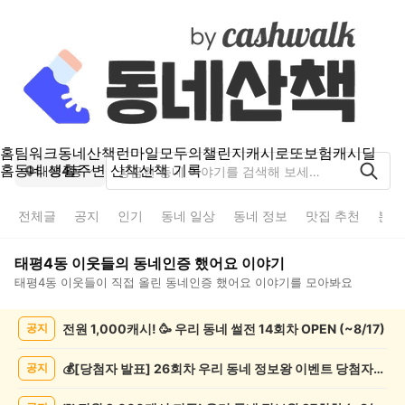
홈
팀워크
동네산책
런마일
모두의챌린지
캐시로또
보험
캐시딜
홈
동네 생활
주변 산책
산책 기록
태평4동
전체글
공지
인기
동네 일상
동네 정보
맛집 추천
분실
태평4동
이웃들의
동네인증 했어요
이야기
태평4동
이웃들이 직접 올린
동네인증 했어요
이야기를 모아봐요
태
전원 1,000캐시! 🥳 우리 동네 썰전 14회차 OPEN (~8/17)
공지
평
4
동
💰[당첨자 발표] 26회차 우리 동네 정보왕 이벤트 당첨자를 발표합니다!
공지
동
네