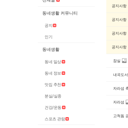
연/
축
공지사항
제
동네생활 커뮤니티
게
공지사항
시
공지
글
목
공지사항
인기
록
공지사항
동네생활
잠실
동네 일상
동네 정보
내곡도서
맛집 추천
자라섬 
분실/실종
자라섬
건강/운동
고척돔 
스포츠 관람