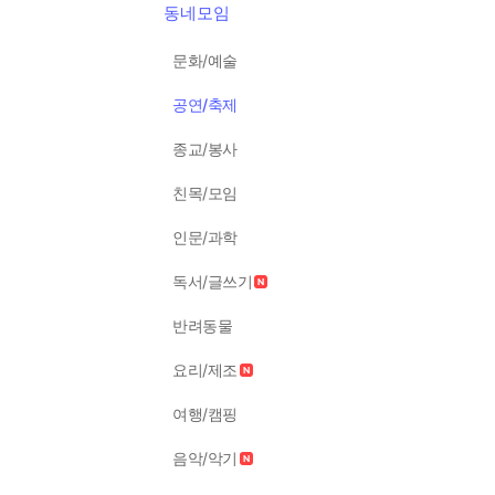
동네모임
문화/예술
공연/축제
종교/봉사
친목/모임
인문/과학
독서/글쓰기
반려동물
요리/제조
여행/캠핑
음악/악기