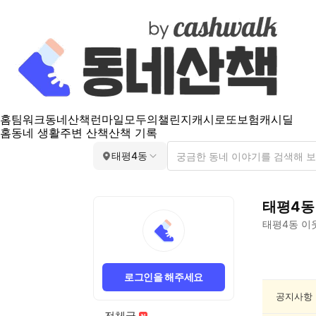
홈
팀워크
동네산책
런마일
모두의챌린지
캐시로또
보험
캐시딜
홈
동네 생활
주변 산책
산책 기록
태평4동
태평4동
태평4동
이
태
평
로그인을 해주세요
4
동
공지사항
공
전체글