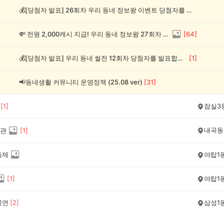
💰[당첨자 발표] 26회차 우리 동네 정보왕 이벤트 당첨자를 발표합니다!
💸 전원 2,000캐시 지급! 우리 동네 정보왕 27회차 (~8/10)
[
64
]
💰[당첨자 발표] 우리 동네 썰전 12회차 당첨자를 발표합니다!
[
1
]
📢동네생활 커뮤니티 운영정책 (25.08 ver)
[
31
]
[
1
]
잠실3
내곡동
관
[
1
]
축제
야탑1
[
1
]
야탑1
공연
[
2
]
삼성1