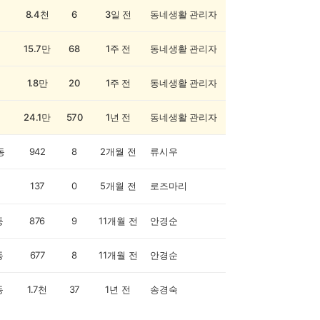
8.4천
6
3일 전
동네생활 관리자
15.7만
68
1주 전
동네생활 관리자
1.8만
20
1주 전
동네생활 관리자
24.1만
570
1년 전
동네생활 관리자
동
942
8
2개월 전
류시우
137
0
5개월 전
로즈마리
동
876
9
11개월 전
안경순
동
677
8
11개월 전
안경순
동
1.7천
37
1년 전
송경숙