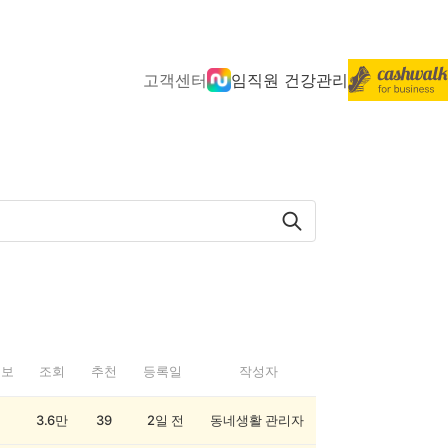
고객센터
임직원 건강관리
정보
조회
추천
등록일
작성자
3.6만
39
2일 전
동네생활 관리자