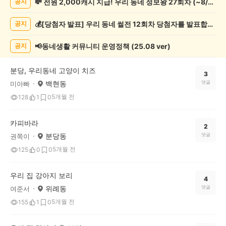
💸 전원 2,000캐시 지급! 우리 동네 정보왕 27회차 (~8/10)
공지
물
게
💰[당첨자 발표] 우리 동네 썰전 12회차 당첨자를 발표합니다!
공지
시
글
목
📢동네생활 커뮤니티 운영정책 (25.08 ver)
공지
록
분당, 우리동네 고양이 치즈
3
백현동
댓글
미아빠
5개월 전
128
1
0
카피바라
2
분당동
댓글
권쪽이
5개월 전
125
0
0
우리 집 강아지 보리
4
위례동
댓글
여준서
5개월 전
155
1
0