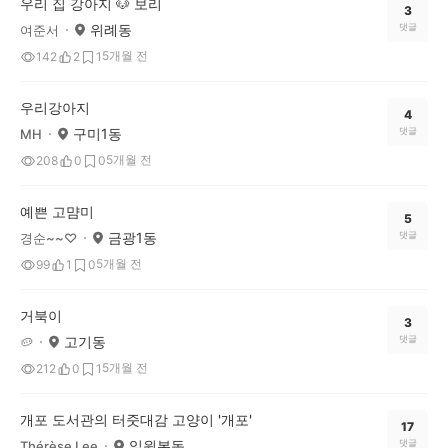
우리 집 강아지 🐶 보리
3
위례동
댓글
여준서
5개월 전
142
2
1
우리강아지
4
구미1동
댓글
MH
5개월 전
208
0
0
예쁜 고먐미
5
금광1동
댓글
경순~~♡
5개월 전
99
1
0
거북이
3
고기동
댓글
🥔
5개월 전
212
0
1
개포 도서관의 터줏대감 고양이 '개포'
17
일원본동
댓글
Thérèse Lee