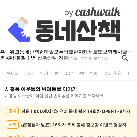
홈
팀워크
동네산책
런마일
모두의챌린지
캐시로또
보험
캐시딜
홈
동네 생활
주변 산책
산책 기록
시흥동
전체글
공지
인기
동네 일상
동네 정보
맛집 추천
분실
시흥동
이웃들의
반려동물
이야기
시흥동
이웃들이 직접 올린
반려동물
이야기를 모아봐요
시
전원 1,000캐시! 🥳 우리 동네 썰전 14회차 OPEN (~8/17)
공지
흥
동
반
💰[당첨자 발표] 26회차 우리 동네 정보왕 이벤트 당첨자를 발표합니다!
공지
려
동