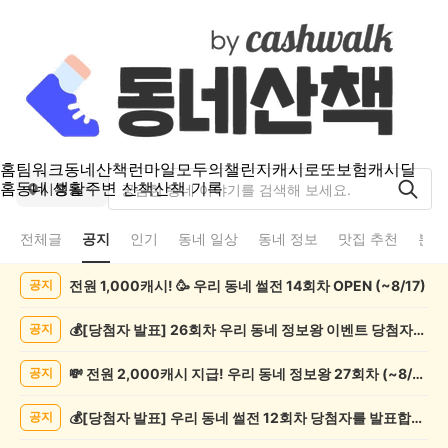
홈
팀워크
동네산책
런마일
모두의챌린지
캐시로또
보험
캐시딜
홈
동네 생활
주변 산책
산책 기록
시흥동
전체글
공지
인기
동네 일상
동네 정보
맛집 추천
분실
시
전원 1,000캐시! 🥳 우리 동네 썰전 14회차 OPEN (~8/17)
공지
흥
동
공
💰[당첨자 발표] 26회차 우리 동네 정보왕 이벤트 당첨자를 발표합니다!
공지
지
게
💸 전원 2,000캐시 지급! 우리 동네 정보왕 27회차 (~8/10)
공지
시
글
💰[당첨자 발표] 우리 동네 썰전 12회차 당첨자를 발표합니다!
공지
목
록