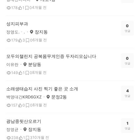
4개월 전
178
1
0
성지피부과
0
장지동
댓글
정영도.ㆍ.
6개월 전
179
3
0
모두의챌린지 공복몸무게인증 두자리모십니다
0
분당동
댓글
이유란
8개월 전
149
1
0
소래생태습지 사진 찍기 좋은 곳 소개
4
문정2동
댓글
백명대간KRD6GXZ
8개월 전
157
0
0
광남중뒷산오르기
1
장지동
댓글
정영균
10개월 전
238
1
3