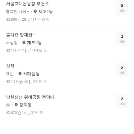
서울교대운동장 추천요
0
서초1동
댓글
행복한 나야~
11개월 전
896
28
11
즐겨요 양재천!!
3
개포2동
댓글
서성원
11개월 전
1천
11
4
산책
2
하대원동
댓글
계순
1년 전
1.2천
40
21
남한산성 위례공원 전망대
2
장지동
댓글
🙂
1년 전
678
14
3