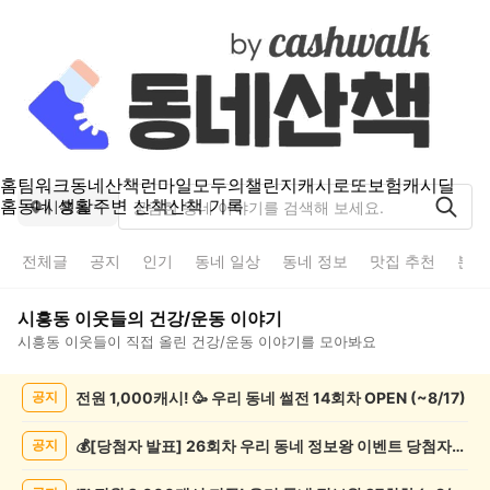
홈
팀워크
동네산책
런마일
모두의챌린지
캐시로또
보험
캐시딜
홈
동네 생활
주변 산책
산책 기록
시흥동
전체글
공지
인기
동네 일상
동네 정보
맛집 추천
분실
시흥동
이웃들의
건강/운동
이야기
시흥동
이웃들이 직접 올린
건강/운동
이야기를 모아봐요
시
전원 1,000캐시! 🥳 우리 동네 썰전 14회차 OPEN (~8/17)
공지
흥
동
건
💰[당첨자 발표] 26회차 우리 동네 정보왕 이벤트 당첨자를 발표합니다!
공지
강/
운