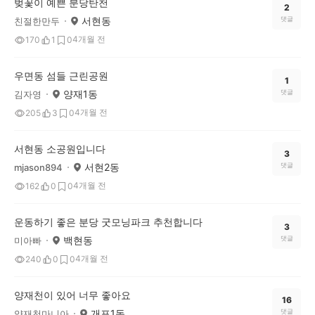
벚꽃이 예쁜 분당탄천
2
서현동
댓글
친절한만두
4개월 전
170
1
0
우면동 섬들 근린공원
1
양재1동
댓글
김자영
4개월 전
205
3
0
서현동 소공원입니다
3
서현2동
댓글
mjason894
4개월 전
162
0
0
운동하기 좋은 분당 굿모닝파크 추천합니다
3
백현동
댓글
미아빠
4개월 전
240
0
0
양재천이 있어 너무 좋아요
16
개포1동
댓글
양재천마니아