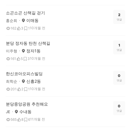
소곤소곤 산책길 걷기
2
이매동
댓글
홍순희
10개월 전
162
3
1
분당 정자동 탄천 산책길
1
정자1동
댓글
이주형
10개월 전
161
5
3
한신코아오피스빌딩
0
신흥2동
댓글
최학순
10개월 전
201
2
1
분당중앙공원 추천해요
0
수내동
댓글
JE
11개월 전
565
8
6