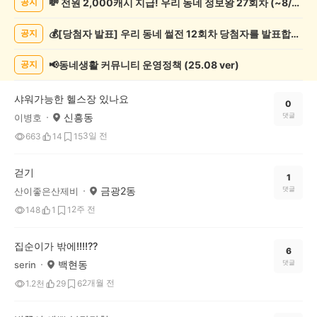
💸 전원 2,000캐시 지급! 우리 동네 정보왕 27회차 (~8/10)
공지
동
게
💰[당첨자 발표] 우리 동네 썰전 12회차 당첨자를 발표합니다!
공지
시
글
목
📢동네생활 커뮤니티 운영정책 (25.08 ver)
공지
록
샤워가능한 헬스장 있나요
0
신흥동
댓글
이병호
3일 전
663
14
15
걷기
1
금광2동
댓글
산이좋은산제비
2주 전
148
1
1
집순이가 밖에!!!!??
6
백현동
댓글
serin
2개월 전
1.2천
29
6