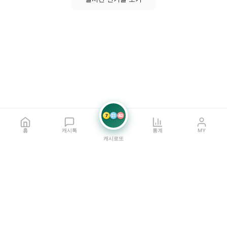
7
21
42
홈
캐시톡
통계
MY
캐시로또