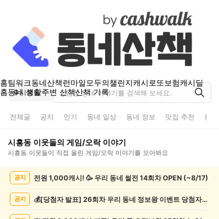
홈
팀워크
동네산책
런마일
모두의챌린지
캐시로또
보험
캐시딜
홈
동네 생활
주변 산책
산책 기록
시흥동
전체글
공지
인기
동네 일상
동네 정보
맛집 추천
분실
시흥동
이웃들의
게임/오락
이야기
시흥동
이웃들이 직접 올린
게임/오락
이야기를 모아봐요
시
전원 1,000캐시! 🥳 우리 동네 썰전 14회차 OPEN (~8/17)
공지
흥
동
게
💰[당첨자 발표] 26회차 우리 동네 정보왕 이벤트 당첨자를 발표합니다!
공지
임/
오