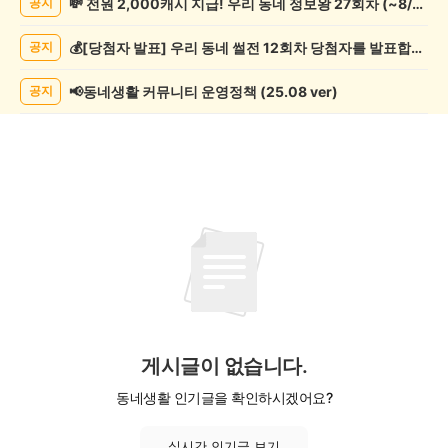
💸 전원 2,000캐시 지급! 우리 동네 정보왕 27회차 (~8/10)
공지
락
게
💰[당첨자 발표] 우리 동네 썰전 12회차 당첨자를 발표합니다!
공지
시
글
목
📢동네생활 커뮤니티 운영정책 (25.08 ver)
공지
록
게시글이 없습니다.
동네생활 인기글을 확인하시겠어요?
실시간 인기글 보기