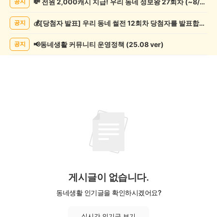
💸 전원 2,000캐시 지급! 우리 동네 정보왕 27회차 (~8/10)
공지
학
게
💰[당첨자 발표] 우리 동네 썰전 12회차 당첨자를 발표합니다!
공지
시
글
목
📢동네생활 커뮤니티 운영정책 (25.08 ver)
공지
록
게시글이 없습니다.
동네생활 인기글을 확인하시겠어요?
실시간 인기글 보기