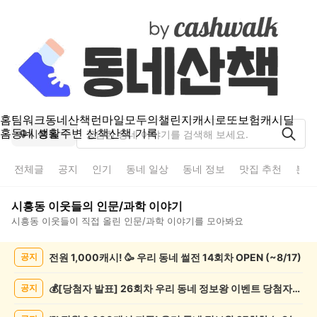
홈
팀워크
동네산책
런마일
모두의챌린지
캐시로또
보험
캐시딜
홈
동네 생활
주변 산책
산책 기록
시흥동
전체글
공지
인기
동네 일상
동네 정보
맛집 추천
분실
시흥동
이웃들의
인문/과학
이야기
시흥동
이웃들이 직접 올린
인문/과학
이야기를 모아봐요
시
전원 1,000캐시! 🥳 우리 동네 썰전 14회차 OPEN (~8/17)
공지
흥
동
인
💰[당첨자 발표] 26회차 우리 동네 정보왕 이벤트 당첨자를 발표합니다!
공지
문/
과