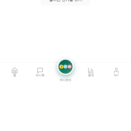
7
21
42
홈
캐시톡
통계
MY
캐시로또