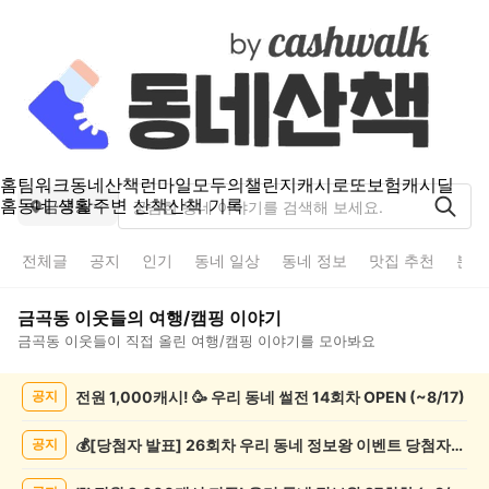
홈
팀워크
동네산책
런마일
모두의챌린지
캐시로또
보험
캐시딜
홈
동네 생활
주변 산책
산책 기록
금곡동
전체글
공지
인기
동네 일상
동네 정보
맛집 추천
분실
금곡동
이웃들의
여행/캠핑
이야기
금곡동
이웃들이 직접 올린
여행/캠핑
이야기를 모아봐요
금
전원 1,000캐시! 🥳 우리 동네 썰전 14회차 OPEN (~8/17)
공지
곡
동
여
💰[당첨자 발표] 26회차 우리 동네 정보왕 이벤트 당첨자를 발표합니다!
공지
행/
캠