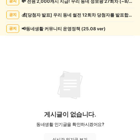
💸 전원 2,000캐시 지급! 우리 동네 정보왕 27회차 (~8/10)
공지
핑
게
💰[당첨자 발표] 우리 동네 썰전 12회차 당첨자를 발표합니다!
공지
시
글
목
📢동네생활 커뮤니티 운영정책 (25.08 ver)
공지
록
게시글이 없습니다.
동네생활 인기글을 확인하시겠어요?
실시간 인기글 보기