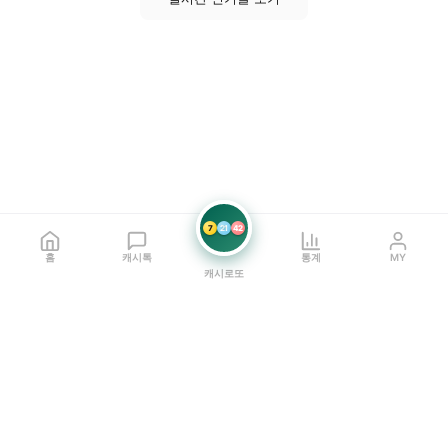
7
21
42
홈
캐시톡
통계
MY
캐시로또