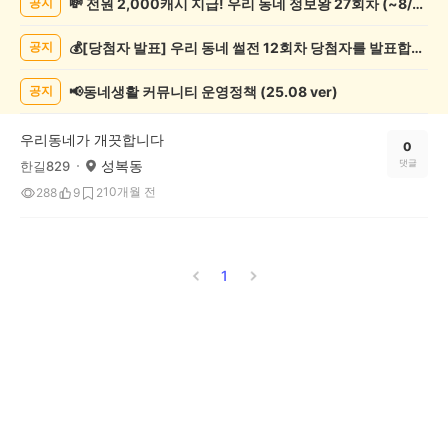
💸 전원 2,000캐시 지급! 우리 동네 정보왕 27회차 (~8/10)
공지
기
게
💰[당첨자 발표] 우리 동네 썰전 12회차 당첨자를 발표합니다!
공지
시
글
목
📢동네생활 커뮤니티 운영정책 (25.08 ver)
공지
록
우리동네가 개끗합니다
0
성복동
댓글
한길829
10개월 전
288
9
2
1