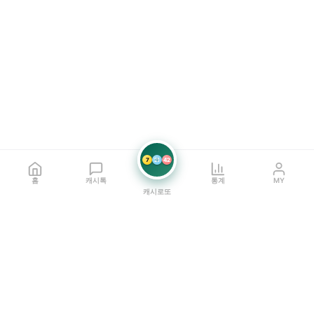
7
21
42
홈
캐시톡
통계
MY
캐시로또