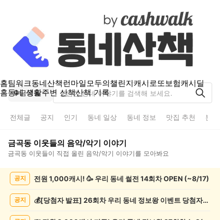
홈
팀워크
동네산책
런마일
모두의챌린지
캐시로또
보험
캐시딜
홈
동네 생활
주변 산책
산책 기록
금곡동
전체글
공지
인기
동네 일상
동네 정보
맛집 추천
분실
금곡동
이웃들의
음악/악기
이야기
금곡동
이웃들이 직접 올린
음악/악기
이야기를 모아봐요
금
전원 1,000캐시! 🥳 우리 동네 썰전 14회차 OPEN (~8/17)
공지
곡
동
음
💰[당첨자 발표] 26회차 우리 동네 정보왕 이벤트 당첨자를 발표합니다!
공지
악/
악