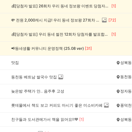
💰[당첨자 발표] 26회차 우리 동네 정보왕 이벤트 당첨자를 발표합니다!
[
1
]
💸 전원 2,000캐시 지급! 우리 동네 정보왕 27회차 (~8/10)
[
72
]
💰[당첨자 발표] 우리 동네 썰전 12회차 당첨자를 발표합니다!
[
1
]
📢동네생활 커뮤니티 운영정책 (25.08 ver)
[
31
]
맛집
성복동
동천동
동천동 베트남 쌀국수 맛집
늦은밤 주택가 안.. 음주후 고성
정자동
롯데몰에서 책도 보고 커피도 마시기 좋은 미소비카페
풍덕천
친구들과 도서관에가서 책을 읽어요!!💙
[
1
]
성복동