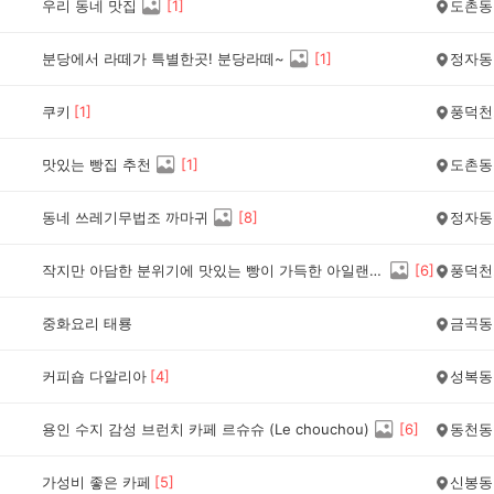
우리 동네 맛집
[
1
]
도촌동
분당에서 라떼가 특별한곳! 분당라떼~
[
1
]
정자동
쿠키
[
1
]
풍덕천
맛있는 빵집 추천
[
1
]
도촌동
동네 쓰레기무법조 까마귀
[
8
]
정자동
작지만 아담한 분위기에 맛있는 빵이 가득한 아일랜드15
[
6
]
풍덕천
중화요리 태룡
금곡동
커피숍 다알리아
[
4
]
성복동
용인 수지 감성 브런치 카페 르슈슈 (Le chouchou)
[
6
]
동천동
가성비 좋은 카페
[
5
]
신봉동