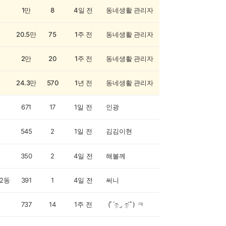
1만
8
4일 전
동네생활 관리자
20.5만
75
1주 전
동네생활 관리자
2만
20
1주 전
동네생활 관리자
24.3만
570
1년 전
동네생활 관리자
671
17
1일 전
인광
545
2
1일 전
김김이현
350
2
4일 전
해볼께
2동
391
1
4일 전
써니
737
14
1주 전
( ͒ ́ඉ .̫ ඉ ̀ ͒) ㅋ