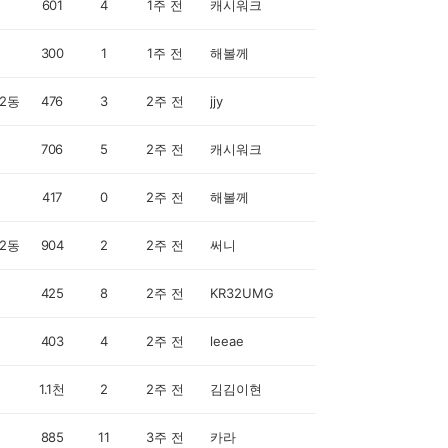
601
4
1주 전
캐시워크
300
1
1주 전
해볼께
2동
476
3
2주 전
jjy
706
5
2주 전
캐시워크
417
0
2주 전
해볼께
2동
904
2
2주 전
써니
425
8
2주 전
KR32UMG
403
4
2주 전
leeae
1.1천
2
2주 전
김김이현
885
11
3주 전
카라