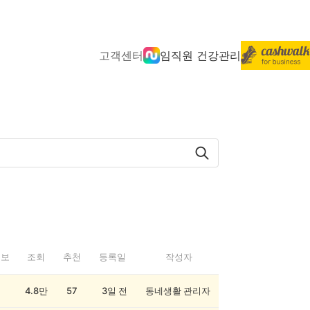
고객센터
임직원 건강관리
정보
조회
추천
등록일
작성자
4.8만
57
3일 전
동네생활 관리자