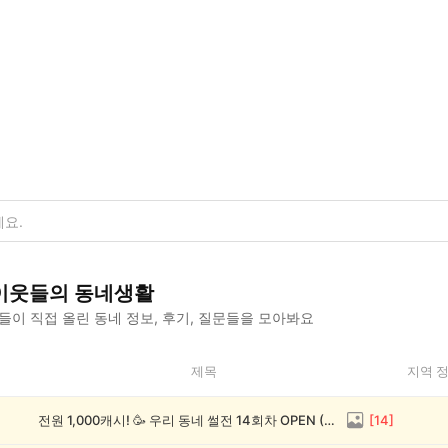
이웃들의 동네생활
이 직접 올린 동네 정보, 후기, 질문들을 모아봐요
제목
지역 
전원 1,000캐시! 🥳 우리 동네 썰전 14회차 OPEN (~8/17)
[
14
]