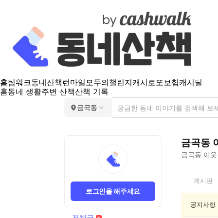
홈
팀워크
동네산책
런마일
모두의챌린지
캐시로또
보험
캐시딜
홈
동네 생활
주변 산책
산책 기록
금곡동
금곡동
금곡동
이웃들
금
게시판
곡
로그인을 해주세요
동
전
공지사항
체
전체글