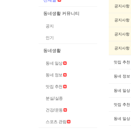
글
게
공지사항
시
동네생활 커뮤니티
글
공지사항
목
공지
록
공지사항
인기
공지사항
동네생활
맛집 추천
동네 일상
동네 정보
동네 정보
맛집 추천
동네 일상
분실/실종
맛집 추천
건강/운동
동네 일상
스포츠 관람