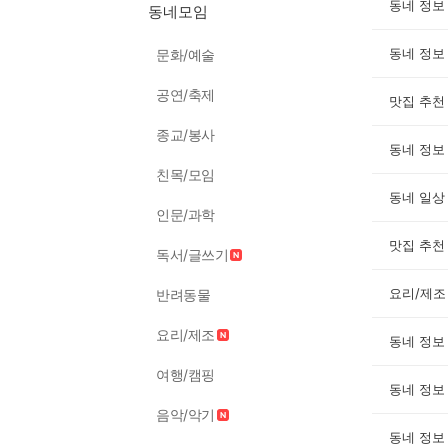
동네 정보
동네모임
동네 정보
문화/예술
공연/축제
맛집 추천
종교/봉사
동네 정보
친목/모임
동네 일상
인문/과학
맛집 추천
독서/글쓰기
요리/제조
반려동물
요리/제조
동네 정보
여행/캠핑
동네 정보
음악/악기
동네 정보