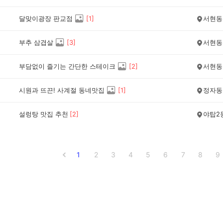
달맞이광장 판교점
[
1
]
서현동
부추 삼겹살
[
3
]
서현동
부담없이 즐기는 간단한 스테이크
[
2
]
서현동
시원과 뜨끈! 사계절 동네맛집
[
1
]
정자동
설렁탕 맛집 추천
[
2
]
야탑2
1
2
3
4
5
6
7
8
9