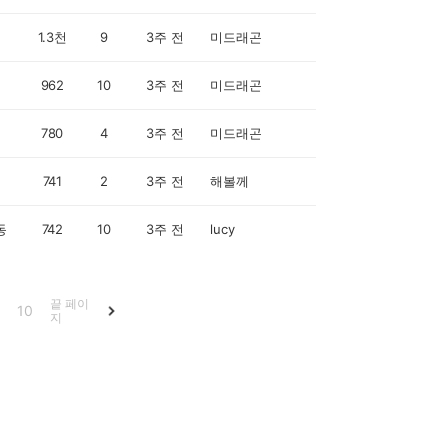
1.3천
9
3주 전
미드래곤
962
10
3주 전
미드래곤
780
4
3주 전
미드래곤
741
2
3주 전
해볼께
동
742
10
3주 전
lucy
끝 페이
10
지