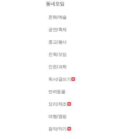
동네모임
문화/예술
공연/축제
종교/봉사
친목/모임
인문/과학
독서/글쓰기
반려동물
요리/제조
여행/캠핑
음악/악기