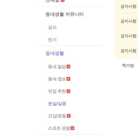
실
종
공지사항
게
동네생활 커뮤니티
시
공지사항
글
공지
목
록
공지사항
인기
공지사항
동네생활
책가방
동네 일상
동네 정보
맛집 추천
분실/실종
건강/운동
스포츠 관람