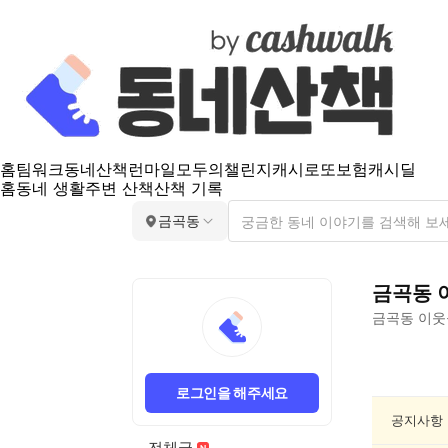
홈
팀워크
동네산책
런마일
모두의챌린지
캐시로또
보험
캐시딜
홈
동네 생활
주변 산책
산책 기록
금곡동
금곡동
금곡동
이웃
금
곡
로그인을 해주세요
동
분
공지사항
실/
전체글