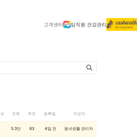
고객센터
임직원 건강관리
정보
조회
추천
등록일
작성자
5.3만
63
4일 전
동네생활 관리자