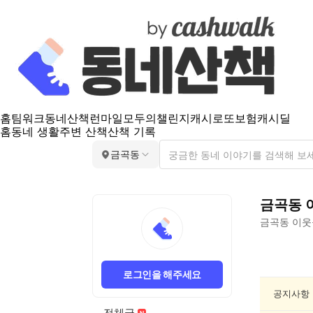
홈
팀워크
동네산책
런마일
모두의챌린지
캐시로또
보험
캐시딜
홈
동네 생활
주변 산책
산책 기록
금곡동
금곡동
금곡동
이웃
금
곡
로그인을 해주세요
동
동
공지사항
네
전체글