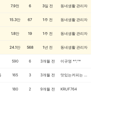
7.9천
6
3일 전
동네생활 관리자
15.3만
67
1주 전
동네생활 관리자
1.8만
19
1주 전
동네생활 관리자
24.1만
568
1년 전
동네생활 관리자
590
6
3개월 전
이규영 *^.^*
동
165
3
3개월 전
맛있는커피는 마도로스카페로!
180
2
9개월 전
KRUF764