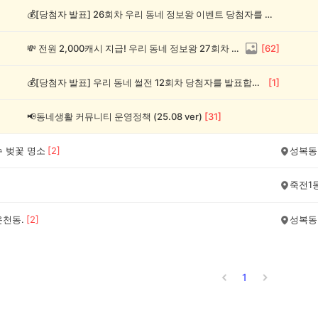
💰[당첨자 발표] 26회차 우리 동네 정보왕 이벤트 당첨자를 발표합니다!
💸 전원 2,000캐시 지급! 우리 동네 정보왕 27회차 (~8/10)
[
62
]
💰[당첨자 발표] 우리 동네 썰전 12회차 당첨자를 발표합니다!
[
1
]
📢동네생활 커뮤니티 운영정책 (25.08 ver)
[
31
]
수 벚꽃 명소
[
2
]
성복동
죽전1
온천동.
[
2
]
성복동
1