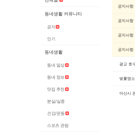
인
증
공지사항
했
동네생활 커뮤니티
어
공지사항
요
공지
게
시
공지사항
인기
글
목
공지사항
동네생활
록
광교 호
동네 일상
동네 정보
벚롳명소
맛집 추천
아산시 
분실/실종
건강/운동
스포츠 관람