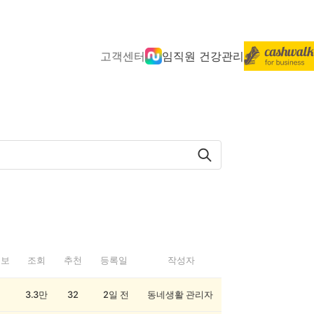
고객센터
임직원 건강관리
정보
조회
추천
등록일
작성자
3.3만
32
2일 전
동네생활 관리자