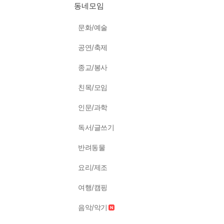
동네모임
문화/예술
공연/축제
종교/봉사
친목/모임
인문/과학
독서/글쓰기
반려동물
요리/제조
여행/캠핑
음악/악기