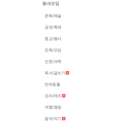
동네모임
문화/예술
공연/축제
종교/봉사
친목/모임
인문/과학
독서/글쓰기
반려동물
요리/제조
여행/캠핑
음악/악기