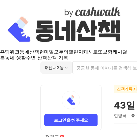
홈
팀워크
동네산책
런마일
모두의챌린지
캐시로또
보험
캐시딜
홈
동네 생활
주변 산책
산책 기록
신내2동
산책기록 
43일
현영국
로그인을 해주세요
전체글