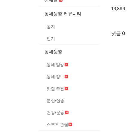
16,896
동네생활 커뮤니티
공지
댓글 0
인기
동네생활
동네 일상
동네 정보
맛집 추천
분실/실종
건강/운동
스포츠 관람