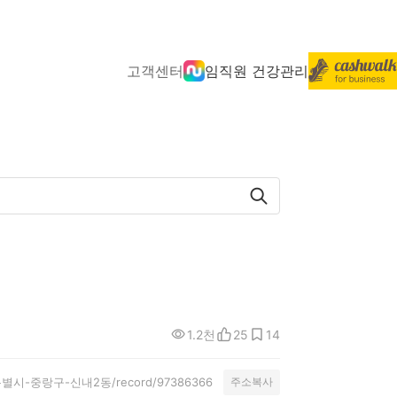
고객센터
임직원 건강관리
1.2천
25
14
/서울특별시-중랑구-신내2동/record/97386366
주소복사