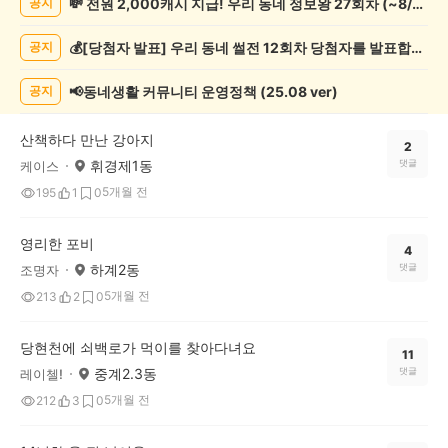
💸 전원 2,000캐시 지급! 우리 동네 정보왕 27회차 (~8/10)
공지
동
물
💰[당첨자 발표] 우리 동네 썰전 12회차 당첨자를 발표합니다!
공지
게
시
글
📢동네생활 커뮤니티 운영정책 (25.08 ver)
공지
목
록
산책하다 만난 강아지
2
휘경제1동
댓글
케이스
5개월 전
195
1
0
영리한 포비
4
하계2동
댓글
조명자
5개월 전
213
2
0
당현천에 쇠백로가 먹이를 찾아다녀요
11
중계2.3동
댓글
레이첼!
5개월 전
212
3
0