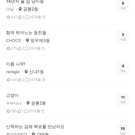
14년차 울 집 냥이옹
8
공릉2동
댓글
나님
5개월 전
247
3
0
함께 뛰어노는 동친들
3
망우제3동
댓글
CHOCO
5개월 전
275
2
0
이름 나무!
4
신내1동
댓글
remigio
5개월 전
140
2
0
고양이
11
공릉2동
댓글
누누나나
5개월 전
185
1
0
산책하는 길에 백로를 만났어요
10
갈매동
댓글
주안맘0413