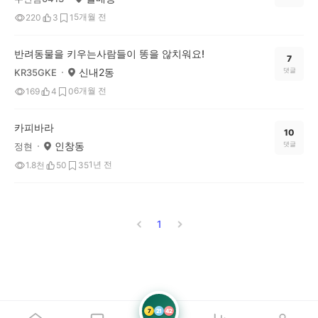
5개월 전
220
3
1
반려동물을 키우는사람들이 똥을 않치워요!
7
신내2동
댓글
KR35GKE
6개월 전
169
4
0
카피바라
10
인창동
댓글
정현
1년 전
1.8천
50
35
1
7
21
42