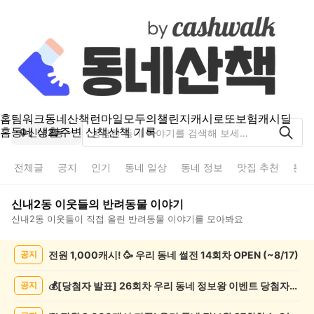
홈
팀워크
동네산책
런마일
모두의챌린지
캐시로또
보험
캐시딜
홈
동네 생활
주변 산책
산책 기록
신내2동
전체글
공지
인기
동네 일상
동네 정보
맛집 추천
분실
신내2동
이웃들의
반려동물
이야기
신내2동
이웃들이 직접 올린
반려동물
이야기를 모아봐요
신
전원 1,000캐시! 🥳 우리 동네 썰전 14회차 OPEN (~8/17)
공지
내
2
동
💰[당첨자 발표] 26회차 우리 동네 정보왕 이벤트 당첨자를 발표합니다!
공지
반
려