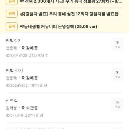
💸 전원 2,000캐시 지급! 우리 동네 정보왕 27회차 (~8/10)
공지
운
동
💰[당첨자 발표] 우리 동네 썰전 12회차 당첨자를 발표합니다!
공지
게
시
글
📢동네생활 커뮤니티 운영정책 (25.08 ver)
공지
목
록
맨발걷기
3
갈매동
댓글
정용채
2개월 전
1.4천
25
12
맨발 걷기
2
갈매동
댓글
정용채
2개월 전
805
20
16
산책길
3
석관동
댓글
김학봉
2개월 전
677
9
3