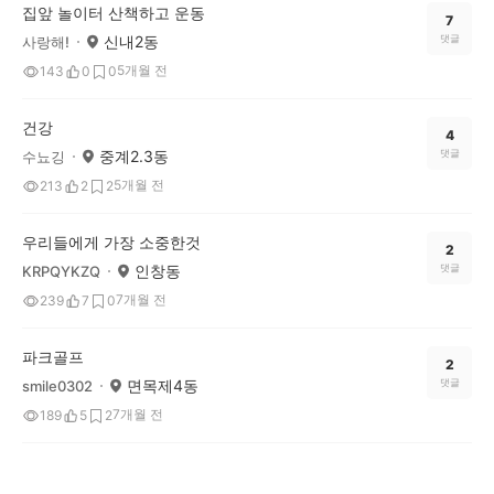
집앞 놀이터 산책하고 운동
7
신내2동
댓글
사랑해!
5개월 전
143
0
0
건강
4
중계2.3동
댓글
수뇨깅
5개월 전
213
2
2
우리들에게 가장 소중한것
2
인창동
댓글
KRPQYKZQ
7개월 전
239
7
0
파크골프
2
면목제4동
댓글
smile0302
7개월 전
189
5
2