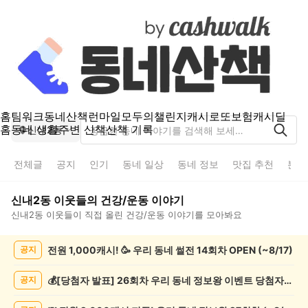
홈
팀워크
동네산책
런마일
모두의챌린지
캐시로또
보험
캐시딜
홈
동네 생활
주변 산책
산책 기록
신내2동
전체글
공지
인기
동네 일상
동네 정보
맛집 추천
분실
신내2동
이웃들의
건강/운동
이야기
신내2동
이웃들이 직접 올린
건강/운동
이야기를 모아봐요
신
전원 1,000캐시! 🥳 우리 동네 썰전 14회차 OPEN (~8/17)
공지
내
2
동
💰[당첨자 발표] 26회차 우리 동네 정보왕 이벤트 당첨자를 발표합니다!
공지
건
강/