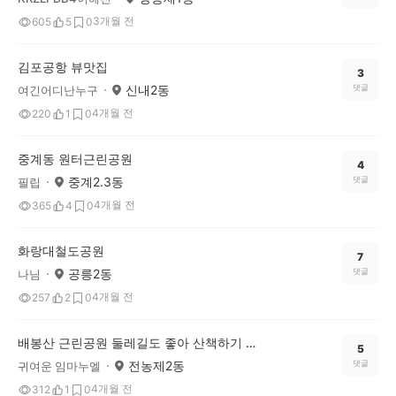
3개월 전
605
5
0
김포공항 뷰맛집
3
신내2동
댓글
여긴어디난누구
4개월 전
220
1
0
중계동 원터근린공원
4
중계2.3동
댓글
필립
4개월 전
365
4
0
화랑대철도공원
7
공릉2동
댓글
나님
4개월 전
257
2
0
배봉산 근린공원 둘레길도 좋아 산책하기 좋은 곳
5
전농제2동
댓글
귀여운 임마누엘
4개월 전
312
1
0