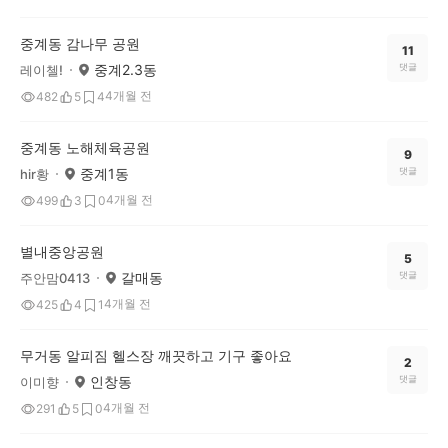
중계동 감나무 공원
11
중계2.3동
댓글
레이첼!
4개월 전
482
5
4
중계동 노해체육공원
9
중계1동
댓글
hir황
4개월 전
499
3
0
별내중앙공원
5
갈매동
댓글
주안맘0413
4개월 전
425
4
1
무거동 알피짐 헬스장 깨끗하고 기구 좋아요
2
인창동
댓글
이미향
4개월 전
291
5
0