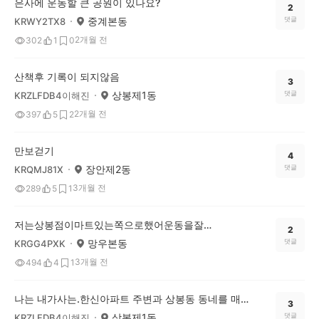
은사에 운동할 큰 공원이 있나요?
2
중계본동
댓글
KRWY2TX8
2개월 전
302
1
0
산책후 기록이 되지않음
3
상봉제1동
댓글
KRZLFDB4이해진
2개월 전
397
5
2
만보걷기
4
장안제2동
댓글
KRQMJ81X
3개월 전
289
5
1
저는상봉점이마트있는쪽으로했어운동을잘해요그리고카페에도자주잘가요~^^*
2
망우본동
댓글
KRGG4PXK
3개월 전
494
4
1
나는 내가사는.한신아파트 주변과 상봉동 동네를 매일6천보 이상 산책을 한다,심지어 상봉지하차도입구를 지나 우정아파트 또는 망우역 부근까지 돌고오는데 1만보를 넘게 걸을적도 있는데 그 덕인지 90세가 가까운나이에 별 탈없이 잘 지내는것이 이 산책덕분이 아닌가 한다.
3
상봉제1동
댓글
KRZLFDB4이해진