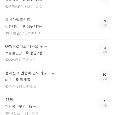
1년 전
4.9천
109
51
동네산책포인트
3
장위제1동
댓글
삼형제맘
1년 전
1.8천
57
28
GPS꺼졌다고 나와요 ㅜ ㅜ
3
공릉2동
댓글
보물얼짱맘
1년 전
828
11
4
동네산책 인중이 안되어요 ㅠㅠ
10
월계동
댓글
태초
1년 전
741
29
4
46일
1
신내2동
댓글
현영국
1년 전
1.4천
35
9