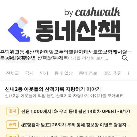
홈
팀워크
동네산책
런마일
모두의챌린지
캐시로또
보험
캐시딜
홈
동네 생활
주변 산책
산책 기록
신내2동
전체글
공지
인기
동네 일상
동네 정보
맛집 추천
분실
신내2동
이웃들의
산책기록 자랑하기
이야기
신내2동
이웃들이 직접 올린
산책기록 자랑하기
이야기를 모아봐요
신
전원 1,000캐시! 🥳 우리 동네 썰전 14회차 OPEN (~8/17)
공지
내
2
동
💰[당첨자 발표] 26회차 우리 동네 정보왕 이벤트 당첨자를 발표합니다!
공지
산
책