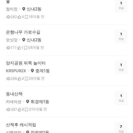
옿
1
신내2동
댓글
정미진
8개월 전
282
4
1
은행나무 가로수길
1
신내2동
댓글
오삿갓
8개월 전
177
1
0
양지공원 뒤쪽 놀이터
1
중계1동
댓글
KR5PUR2X
9개월 전
266
4
2
동내산책
1
휘경제1동
댓글
카네이션
10개월 전
387
6
3
산책후 캐시적립
7
장위제1동
댓글
삼형제맘