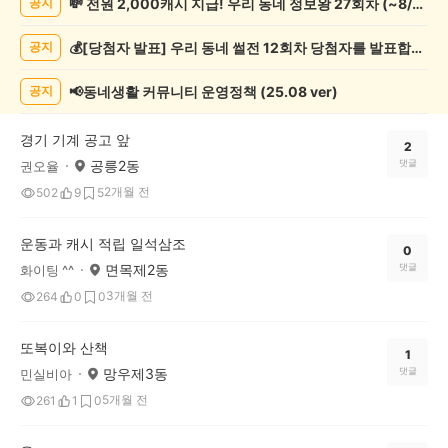
💸 전원 2,000캐시 지급! 우리 동네 정보왕 27회차 (~8/10)
공지
기
록
💰[당첨자 발표] 우리 동네 썰전 12회차 당첨자를 발표합니다!
공지
자
랑
하
📢동네생활 커뮤니티 운영정책 (25.08 ver)
공지
기
게
경기 기계 공고 앞
시
2
공릉2동
댓글
권오율
글
목
2개월 전
502
9
5
록
운동과 캐시 적립 일석삼조
0
면목제2동
댓글
화이팅 ^^
3개월 전
264
0
0
또복이와 산책
1
망우제3동
댓글
민실비아
5개월 전
261
1
0