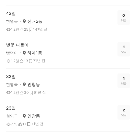
43일
0
신내2동
댓글
현영국
1년 전
1.2천
25
14
벚꽃 나들이
1
하계1동
댓글
빵덕이
1년 전
1.2천
13
7
32일
1
인창동
댓글
현영국
1년 전
1.2천
30
9
23일
2
인창동
댓글
현영국
1년 전
773
17
7