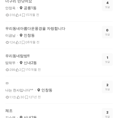
너구리 만낫어요
4
공릉1동
댓글
안정옥
5개월 전
316
4
1
우리동네아름다운풍경을 자랑합니다
0
인창동
댓글
이금남
8개월 전
124
2
0
우리동네탐방!!
1
신내2동
댓글
띰떢뚜
10개월 전
299
2
1
ㅁ
2
인창동
댓글
나는 천사입니다^^
1년 전
1.1천
30
12
체조
2
신내2동
댓글
김소연