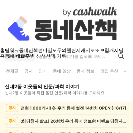
홈
팀워크
동네산책
런마일
모두의챌린지
캐시로또
보험
캐시딜
홈
동네 생활
주변 산책
산책 기록
신내2동
전체글
공지
인기
동네 일상
동네 정보
맛집 추천
분실
신내2동
이웃들의
인문/과학
이야기
신내2동
이웃들이 직접 올린
인문/과학
이야기를 모아봐요
신
전원 1,000캐시! 🥳 우리 동네 썰전 14회차 OPEN (~8/17)
공지
내
2
동
💰[당첨자 발표] 26회차 우리 동네 정보왕 이벤트 당첨자를 발표합니다!
공지
인
문/