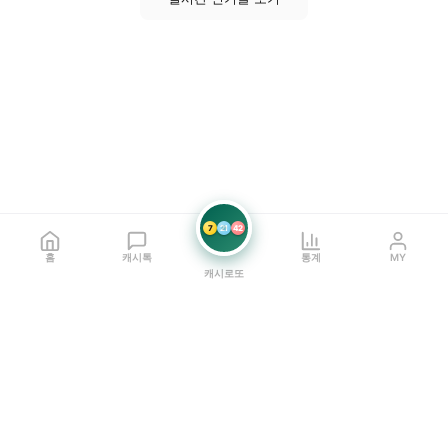
7
21
42
홈
캐시톡
통계
MY
캐시로또