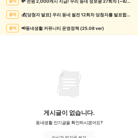
💸 전원 2,000캐시 지급! 우리 동네 정보왕 27회차 (~8/10)
공지
과
학
💰[당첨자 발표] 우리 동네 썰전 12회차 당첨자를 발표합니다!
공지
게
시
글
📢동네생활 커뮤니티 운영정책 (25.08 ver)
공지
목
록
게시글이 없습니다.
동네생활 인기글을 확인하시겠어요?
실시간 인기글 보기