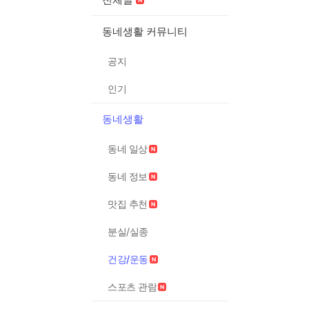
동네생활 커뮤니티
공지
인기
동네생활
동네 일상
동네 정보
맛집 추천
분실/실종
건강/운동
스포츠 관람