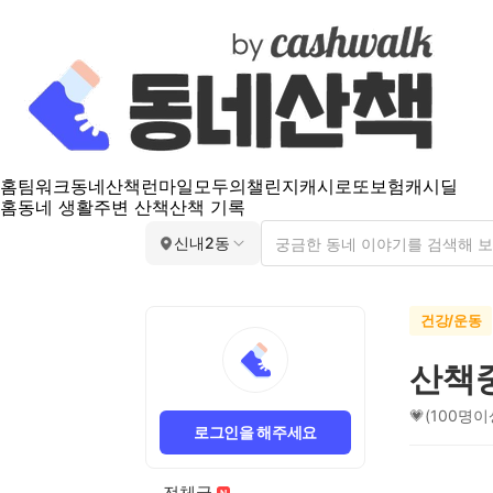
홈
팀워크
동네산책
런마일
모두의챌린지
캐시로또
보험
캐시딜
홈
동네 생활
주변 산책
산책 기록
신내2동
건강/운동
산책
💗(100명
로그인을 해주세요
전체글