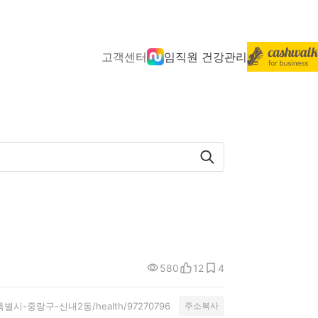
고객센터
임직원 건강관리
580
12
4
y/서울특별시-중랑구-신내2동/health/97270796
주소복사