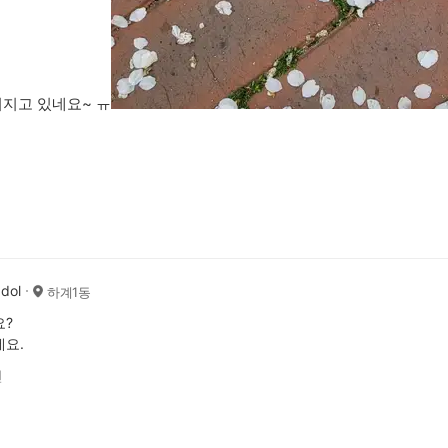
지고 있네요~ ㅠ
dol
하계1동
요?
요.
전