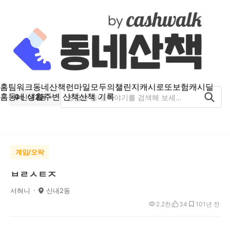
홈
팀워크
동네산책
런마일
모두의챌린지
캐시로또
보험
캐시딜
홈
동네 생활
주변 산책
산책 기록
신내2동
게임/오락
ㅂㄹㅅㅌㅈ
서혀니
신내2동
2.2천
34
10
1년 전