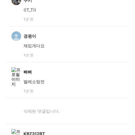
쿠키
((T_T))
1년 전
경원이
재밌게다요
1년 전
빠삐
벌레소탕전
1년 전
삭제된 댓글입니다.
KRZ312BT