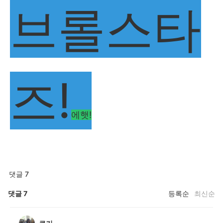
브롤스타
즈!
에햇!
댓글 7
댓글
7
등록순
최신순