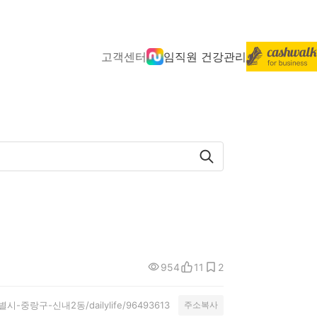
고객센터
임직원 건강관리
954
11
2
울특별시-중랑구-신내2동/dailylife/96493613
주소복사