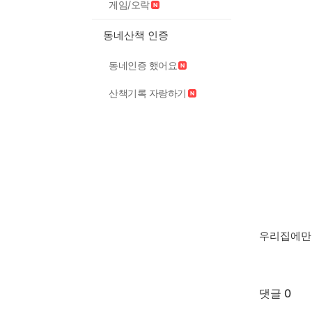
게임/오락
동네산책 인증
동네인증 했어요
산책기록 자랑하기
우리집에만있
댓글 0