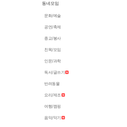
동네모임
문화/예술
공연/축제
종교/봉사
친목/모임
인문/과학
독서/글쓰기
반려동물
요리/제조
여행/캠핑
음악/악기