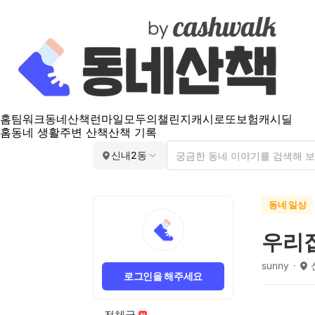
홈
팀워크
동네산책
런마일
모두의챌린지
캐시로또
보험
캐시딜
홈
동네 생활
주변 산책
산책 기록
신내2동
동네 일상
우리
sunny
로그인을 해주세요
전체글