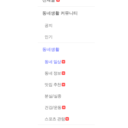
동네생활 커뮤니티
공지
인기
동네생활
동네 일상
동네 정보
맛집 추천
분실/실종
건강/운동
스포츠 관람