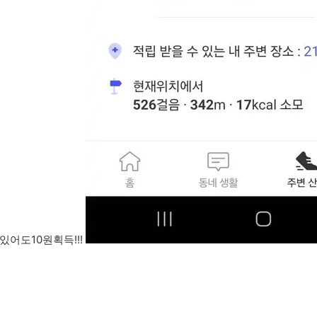
어도10원획득!!!