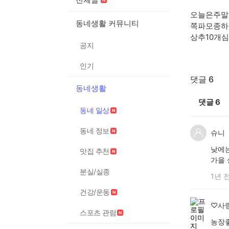
오늘은주말
동네생활 커뮤니티
쪽파모종하
상추10개
공지
인기
댓글 6
동네생활
댓글
6
동네 일상
동네 정보
슈니
낮에
맛집 추천
가을
분실/실종
1년 
건강/운동
♡사
스포츠 관람
농장