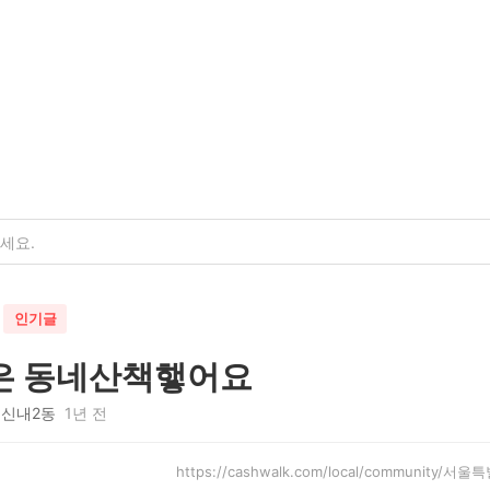
인기글
은 동네산책햏어요
신내2동
1년 전
https://cashwalk.com/local/community/서