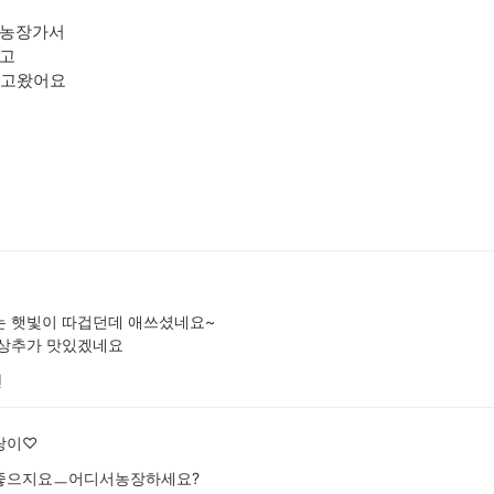
농장가서
고
심고왔어요
는 햇빛이 따겁던데 애쓰셨네요~
 상추가 맛있겠네요
전
랑이♡
좋으지요ㅡ어디서농장하세요?