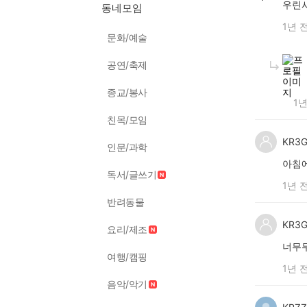
우린
동네모임
1년 
문화/예술
공연/축제
종교/봉사
1년
친목/모임
KR3
인문/과학
아침
독서/글쓰기
1년 
반려동물
KR3
요리/제조
너무
여행/캠핑
1년 
음악/악기