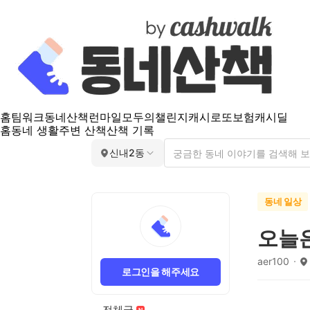
홈
팀워크
동네산책
런마일
모두의챌린지
캐시로또
보험
캐시딜
홈
동네 생활
주변 산책
산책 기록
신내2동
동네 일상
오늘
aer100
로그인을 해주세요
전체글