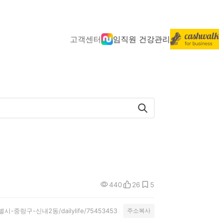
고객센터
임직원 건강관리
440
26
5
울특별시-중랑구-신내2동/dailylife/75453453
주소복사