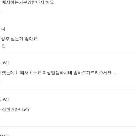
시에서하는거분양받아서 해요
전
나
상추 심는거 좋아요
 전
GJWJ
에했는데ㅣ 왜서초구요 이상말씀하시네 좀바로가르켜주세요 .
전
GJWJ
무심한거아니요?
전