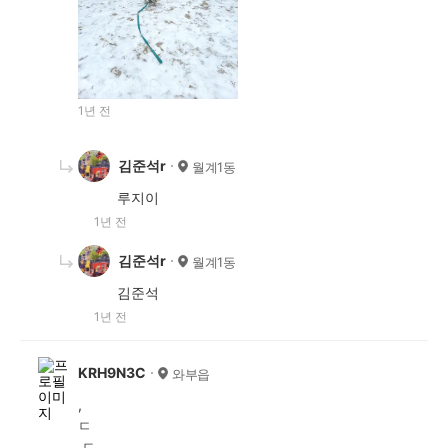
1년 전
김준석r
월계1동
루지이
1년 전
김준석r
월계1동
김준석
1년 전
KRH9N3C
와부읍
,
ㄷ
.ㄷ