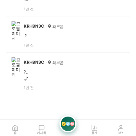
1년 전
KRH9N3C
와부읍
.?.
1년 전
KRH9N3C
와부읍
?,.
,,?
1년 전
7
21
42
홈
캐시톡
통계
MY