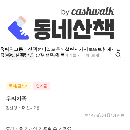
홈
팀워크
동네산책
런마일
모두의챌린지
캐시로또
보험
캐시딜
홈
동네 생활
주변 산책
산책 기록
신내2동
독서/글쓰기
인기글
우리가족
김선영
신내2동
1.4천
34
18
1년 전
♡김가율,김선영,김준홍 은 가족♡