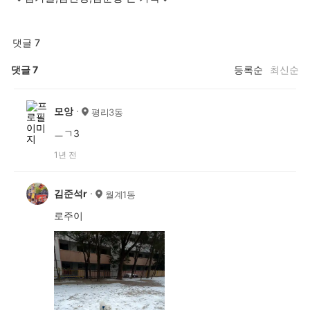
댓글 7
댓글
7
등록순
최신순
모앙
평리3동
ㅡㄱ3
1년 전
김준석r
월계1동
로주이