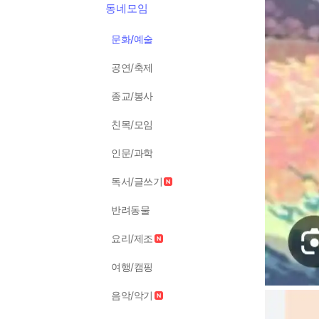
동네모임
문화/예술
공연/축제
종교/봉사
친목/모임
인문/과학
독서/글쓰기
반려동물
요리/제조
여행/캠핑
음악/악기