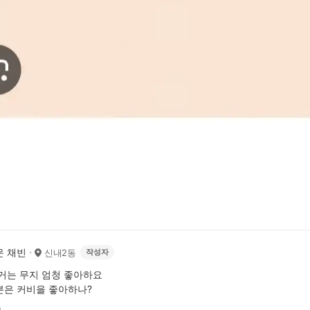
운 채빈
신내2동
작성자
거는 무지 엄청 좋아하요
분은 커비을 좋아하나?