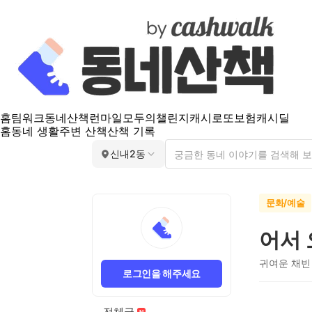
홈
팀워크
동네산책
런마일
모두의챌린지
캐시로또
보험
캐시딜
홈
동네 생활
주변 산책
산책 기록
신내2동
문화/예술
어서 
귀여운 채빈
로그인을 해주세요
전체글