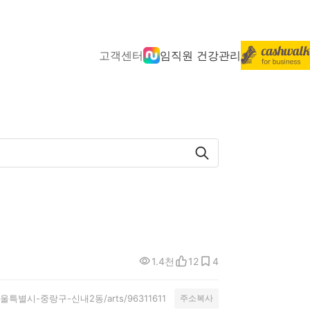
고객센터
임직원 건강관리
1.4천
12
4
ity/서울특별시-중랑구-신내2동/arts/96311611
주소복사