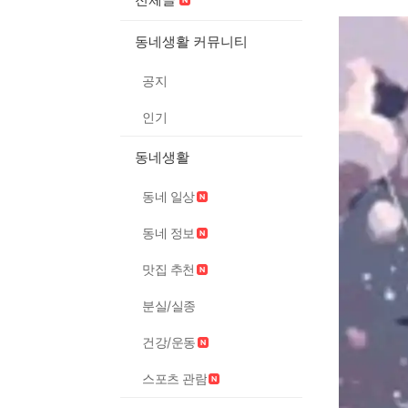
동네생활 커뮤니티
공지
인기
동네생활
동네 일상
동네 정보
맛집 추천
분실/실종
건강/운동
스포츠 관람