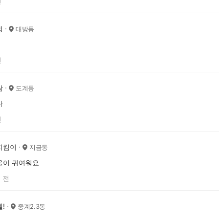
전
정
대방동
전
람
도계동
다
전
지킴이
지금동
울이 귀여워요
 전
!
중계2.3동