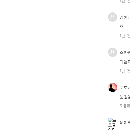
1년 
임해
ㅉ
1년 
조하
귀욥
1년 
수호
눈망
5개월
레이첼