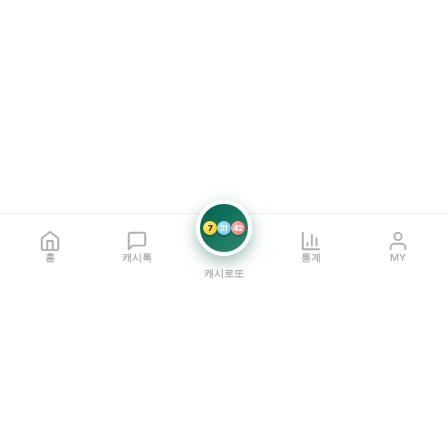
7
21
42
홈
캐시톡
통계
MY
캐시로또