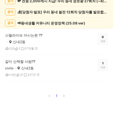
💸 전원 2,000캐시 지급! 우리 동네 정보왕 27회차 (~8/10)
공지
모
임
💰[당첨자 발표] 우리 동네 썰전 12회차 당첨자를 발표합니다!
공지
게
시
글
📢동네생활 커뮤니티 운영정책 (25.08 ver)
공지
목
록
스텔라이브 아시는분 ??
0
신내2동
댓글
7개월 전
235
1
0
같이 산책할 사람??
1
신내2동
댓글
stella
1년 전
1.5천
31
23
1