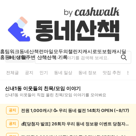
홈
팀워크
동네산책
런마일
모두의챌린지
캐시로또
보험
캐시딜
홈
동네 생활
주변 산책
산책 기록
신내1동
전체글
공지
인기
동네 일상
동네 정보
맛집 추천
분실
신내1동
이웃들의
친목/모임
이야기
신내1동
이웃들이 직접 올린
친목/모임
이야기를 모아봐요
신
전원 1,000캐시! 🥳 우리 동네 썰전 14회차 OPEN (~8/17)
공지
내
1
동
💰[당첨자 발표] 26회차 우리 동네 정보왕 이벤트 당첨자를 발표합니다!
공지
친
목/