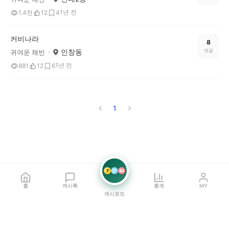
1년 전
1.4천
12
4
커비나라
8
인창동
댓글
귀여운 채빈
1년 전
881
12
6
1
7
21
42
홈
캐시톡
통계
MY
캐시로또