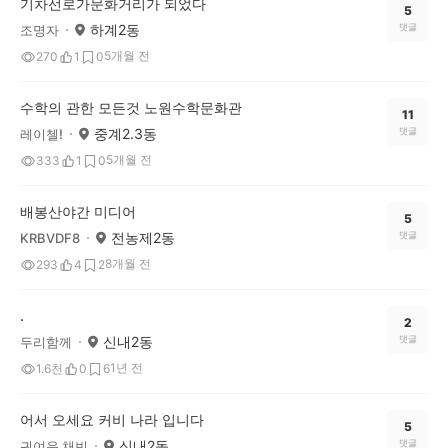
기차선로가문화거리가 되었다
5
하계2동
댓글
조명자
5개월 전
270
1
0
수학의 관한 모든것 노원수학문화관
11
중계2.3동
댓글
레이첼!
5개월 전
333
1
0
배봉산야간 미디어
5
전농제2동
댓글
KRBVDF8
8개월 전
293
4
2
.
2
신내2동
댓글
두리함께
1년 전
1.6천
0
6
어서 오세요 커비 나라 입니다
5
신내2동
댓글
귀여운 채빈