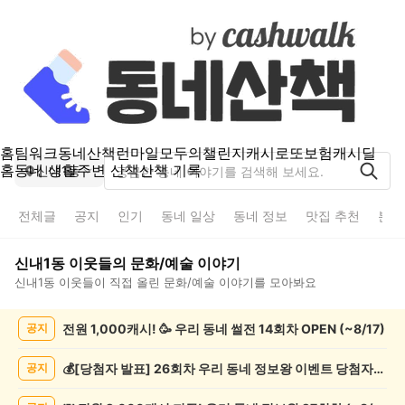
홈
팀워크
동네산책
런마일
모두의챌린지
캐시로또
보험
캐시딜
홈
동네 생활
주변 산책
산책 기록
신내1동
전체글
공지
인기
동네 일상
동네 정보
맛집 추천
분실
신내1동
이웃들의
문화/예술
이야기
신내1동
이웃들이 직접 올린
문화/예술
이야기를 모아봐요
신
전원 1,000캐시! 🥳 우리 동네 썰전 14회차 OPEN (~8/17)
공지
내
1
동
💰[당첨자 발표] 26회차 우리 동네 정보왕 이벤트 당첨자를 발표합니다!
공지
문
화/