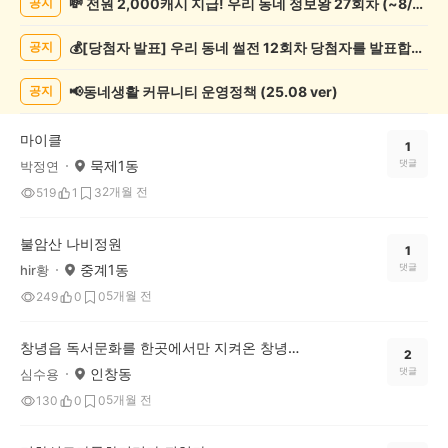
💸 전원 2,000캐시 지급! 우리 동네 정보왕 27회차 (~8/10)
공지
예
술
💰[당첨자 발표] 우리 동네 썰전 12회차 당첨자를 발표합니다!
공지
게
시
글
📢동네생활 커뮤니티 운영정책 (25.08 ver)
공지
목
록
마이클
1
묵제1동
댓글
박정연
2개월 전
519
1
3
불암산 나비정원
1
중계1동
댓글
hir황
5개월 전
249
0
0
창녕읍 독서문화를 한곳에서만 지켜온 창녕도서관
2
인창동
댓글
심수용
5개월 전
130
0
0