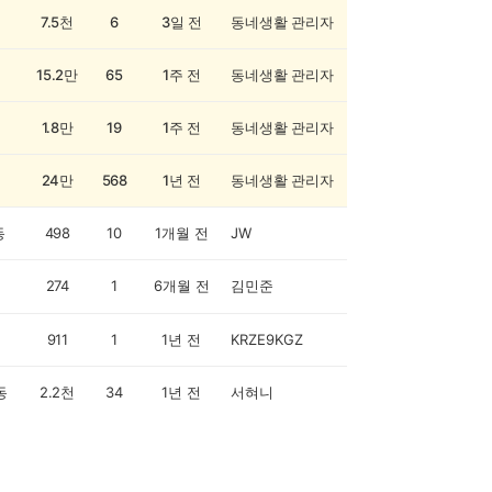
7.5천
6
3일 전
동네생활 관리자
15.2만
65
1주 전
동네생활 관리자
1.8만
19
1주 전
동네생활 관리자
24만
568
1년 전
동네생활 관리자
동
498
10
1개월 전
JW
274
1
6개월 전
김민준
911
1
1년 전
KRZE9KGZ
동
2.2천
34
1년 전
서혀니