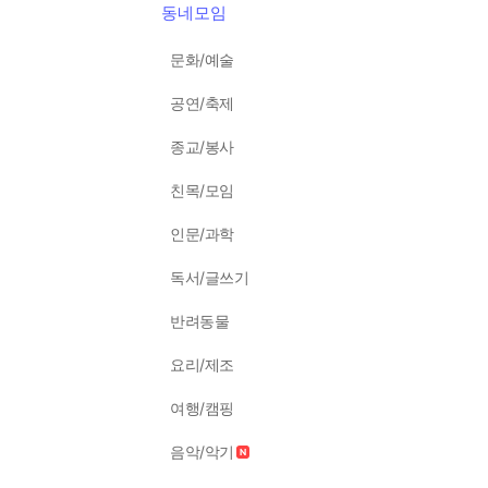
동네모임
문화/예술
공연/축제
종교/봉사
친목/모임
인문/과학
독서/글쓰기
반려동물
요리/제조
여행/캠핑
음악/악기