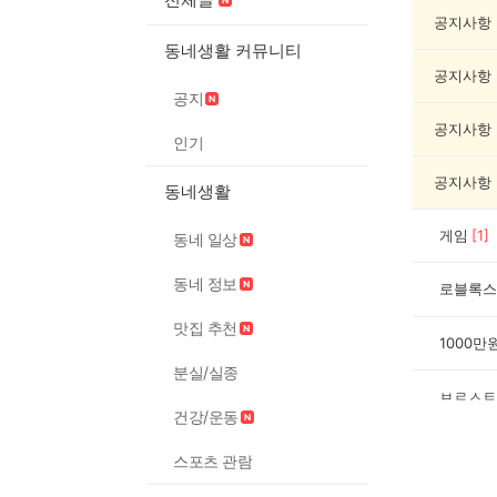
임/
오
공지사항
락
동네생활 커뮤니티
게
공지사항
시
공지
글
목
공지사항
인기
록
공지사항
동네생활
게임
[
1
]
동네 일상
동네 정보
맛집 추천
1000
분실/실종
ㅂㄹㅅㅌ
건강/운동
스포츠 관람