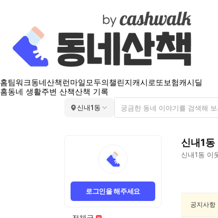
홈
팀워크
동네산책
런마일
모두의챌린지
캐시로또
보험
캐시딜
홈
동네 생활
주변 산책
산책 기록
신내1동
신내1동
신내1동
이웃
신
내
로그인을 해주세요
1
동
공지사항
게
전체글