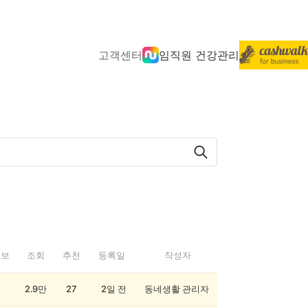
고객센터
임직원 건강관리
정보
조회
추천
등록일
작성자
2.9만
27
2일 전
동네생활 관리자