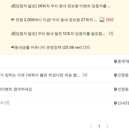
💰[당첨자 발표] 26회차 우리 동네 정보왕 이벤트 당첨자를 발표합니다!
💸 전원 2,000캐시 지급! 우리 동네 정보왕 27회차 (~8/10)
[
60
]
💰[당첨자 발표] 우리 동네 썰전 12회차 당첨자를 발표합니다!
[
1
]
📢동네생활 커뮤니티 운영정책 (25.08 ver)
[
31
]
중계1
로블록스가 망하는 이유 (제목이 불편 하셨다면 죄송 합니다)
[
4
]
인창동
만원이벤트 참여하세요
인창동
ㅈ
[
7
]
신내2
1