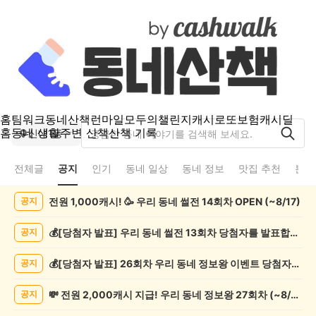
홈
팀워크
동네산책
런마일
모두의챌린지
캐시로또
보험
캐시딜
홈
동네 생활
주변 산책
산책 기록
신내1동
전체글
공지
인기
동네 일상
동네 정보
맛집 추천
분실
신
전원 1,000캐시! 🥳 우리 동네 썰전 14회차 OPEN (~8/17)
공지
내
1
동
💰[당첨자 발표] 우리 동네 썰전 13회차 당첨자를 발표합니다!
공지
공
지
💰[당첨자 발표] 26회차 우리 동네 정보왕 이벤트 당첨자를 발표합니다!
공지
게
시
💸 전원 2,000캐시 지급! 우리 동네 정보왕 27회차 (~8/10)
공지
글
목