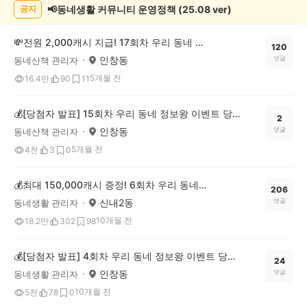
록
📢동네생활 커뮤니티 운영정책 (25.08 ver)
공지
💸전원 2,000캐시 지급! 17회차 우리 동네 정보왕 이벤트
120
인창동
댓글
동네산책 관리자
5개월 전
16.4만
90
11
💰[당첨자 발표] 15회차 우리 동네 정보왕 이벤트 당첨자를 발표합니다!
2
인창동
댓글
동네산책 관리자
5개월 전
4천
3
0
💰최대 150,000캐시 증정! 6회차 우리 동네 정보왕 이벤트
206
신내2동
댓글
동네생활 관리자
10개월 전
18.2만
302
98
💰[당첨자 발표] 4회차 우리 동네 정보왕 이벤트 당첨자를 발표합니다!
24
인창동
댓글
동네생활 관리자
10개월 전
5천
78
0