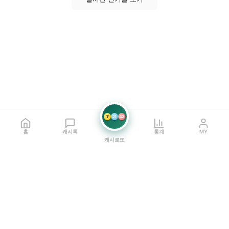
7
21
42
홈
캐시톡
통계
MY
캐시로또