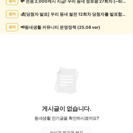
💸 전원 2,000캐시 지급! 우리 동네 정보왕 27회차 (~8/10)
공지
과
학
💰[당첨자 발표] 우리 동네 썰전 12회차 당첨자를 발표합니다!
공지
게
시
글
📢동네생활 커뮤니티 운영정책 (25.08 ver)
공지
목
록
게시글이 없습니다.
동네생활 인기글을 확인하시겠어요?
실시간 인기글 보기