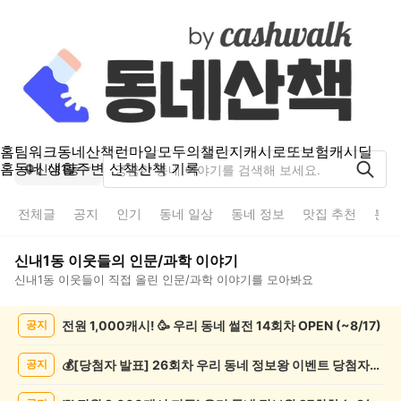
홈
팀워크
동네산책
런마일
모두의챌린지
캐시로또
보험
캐시딜
홈
동네 생활
주변 산책
산책 기록
신내1동
전체글
공지
인기
동네 일상
동네 정보
맛집 추천
분실
신내1동
이웃들의
인문/과학
이야기
신내1동
이웃들이 직접 올린
인문/과학
이야기를 모아봐요
신
전원 1,000캐시! 🥳 우리 동네 썰전 14회차 OPEN (~8/17)
공지
내
1
동
💰[당첨자 발표] 26회차 우리 동네 정보왕 이벤트 당첨자를 발표합니다!
공지
인
문/