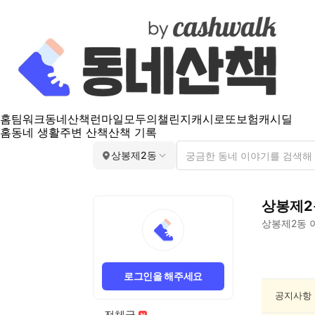
홈
팀워크
동네산책
런마일
모두의챌린지
캐시로또
보험
캐시딜
홈
동네 생활
주변 산책
산책 기록
상봉제2동
상봉제2
상봉제2동
상
봉
로그인을 해주세요
제
2
공지사항
동
전체글