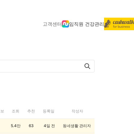
고객센터
임직원 건강관리
정보
조회
추천
등록일
작성자
5.4만
63
4일 전
동네생활 관리자