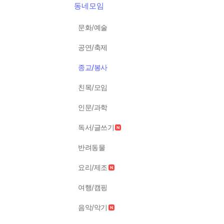
동네모임
문화/예술
공연/축제
종교/봉사
친목/모임
인문/과학
독서/글쓰기
반려동물
요리/제조
여행/캠핑
음악/악기