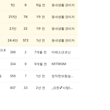
1만
9
5일 전
동네생활 관리자
21.1만
76
1주 전
동네생활 관리자
2.1만
22
1주 전
동네생활 관리자
24.4만
572
1년 전
동네생활 관리자
3.8
296
2
7개월 전
미래소년코난
334
9
9개월 전
KRTRK9M
동
556
7
1년 전
정직한보험설계사
807
33
2년 전
_요한💕사랑(오전 오후)