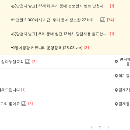
💰[당첨자 발표] 26회차 우리 동네 정보왕 이벤트 당첨자를 발표합니다!
[
1
]
💸 전원 2,000캐시 지급! 우리 동네 정보왕 27회차 (~8/10)
[
74
]
💰[당첨자 발표] 우리 동네 썰전 12회차 당첨자를 발표합니다!
[
1
]
📢동네생활 커뮤니티 운영정책 (25.08 ver)
[
31
]
면목제
 임마누엘교회
[
2
]
동
회기동
리해드립니다
[
1
]
월계2
교회 좋아요
[
3
]
월계동
1