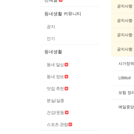
종
교/
공지사항
봉
동네생활 커뮤니티
사
공지사항
게
공지
시
글
공지사항
인기
목
록
공지사항
동네생활
사가정역
동네 일상
동네 정보
Ll9llloll
맛집 추천
보험 정
분실/실종
예일중앙
건강/운동
스포츠 관람