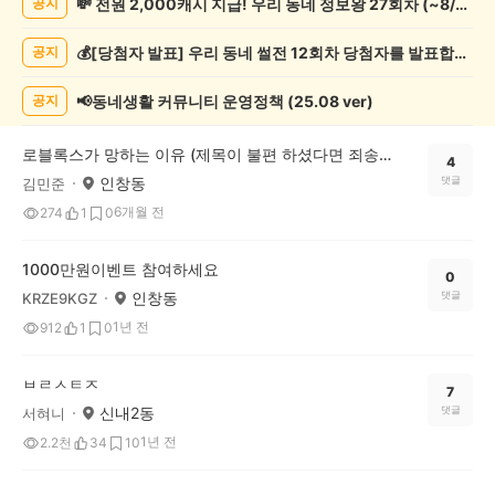
💸 전원 2,000캐시 지급! 우리 동네 정보왕 27회차 (~8/10)
공지
임/
오
💰[당첨자 발표] 우리 동네 썰전 12회차 당첨자를 발표합니다!
공지
락
게
시
📢동네생활 커뮤니티 운영정책 (25.08 ver)
공지
글
목
로블록스가 망하는 이유 (제목이 불편 하셨다면 죄송 합니다)
록
4
인창동
댓글
김민준
6개월 전
274
1
0
1000만원이벤트 참여하세요
0
인창동
댓글
KRZE9KGZ
1년 전
912
1
0
ㅂㄹㅅㅌㅈ
7
신내2동
댓글
서혀니
1년 전
2.2천
34
10