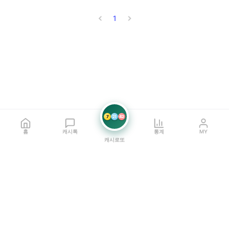
1
7
21
42
홈
캐시톡
통계
MY
캐시로또