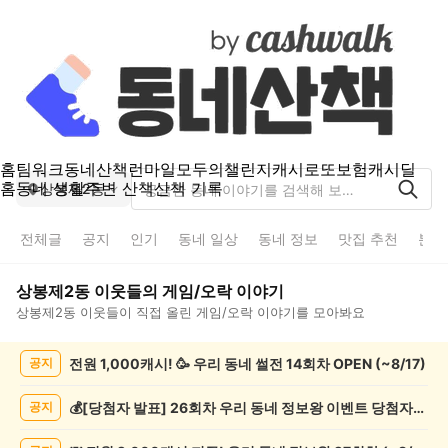
홈
팀워크
동네산책
런마일
모두의챌린지
캐시로또
보험
캐시딜
홈
동네 생활
주변 산책
산책 기록
상봉제2동
전체글
공지
인기
동네 일상
동네 정보
맛집 추천
분실
상봉제2동
이웃들의
게임/오락
이야기
상봉제2동
이웃들이 직접 올린
게임/오락
이야기를 모아봐요
상
전원 1,000캐시! 🥳 우리 동네 썰전 14회차 OPEN (~8/17)
공지
봉
제
2
💰[당첨자 발표] 26회차 우리 동네 정보왕 이벤트 당첨자를 발표합니다!
공지
동
게