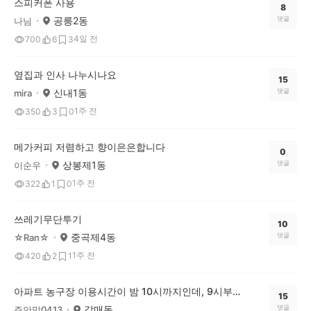
스피커폰 사용
8
공릉2동
댓글
나님
4일 전
700
6
3
옆집과 인사 나누시나요
15
신내1동
댓글
mira
1주 전
350
3
0
메가커피 저렴하고 향이은은합니다
0
상봉제1동
댓글
이순우
1주 전
322
1
0
쓰레기무단투기
10
중곡제4동
댓글
☆Ran☆
1주 전
420
2
1
아파트 농구장 이용시간이 밤 10시까지인데, 9시부터 눈치를 봐야 할까요?
15
갈매동
댓글
주안맘0413