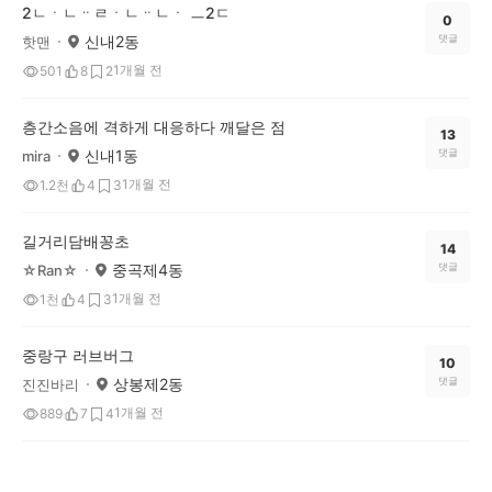
2ㄴㆍㄴᆢㄹㆍㄴᆢㄴㆍ ㅡ2ㄷ
0
신내2동
댓글
핫맨
1개월 전
501
8
2
층간소음에 격하게 대응하다 깨달은 점
13
신내1동
댓글
mira
1개월 전
1.2천
4
3
길거리담배꽁초
14
중곡제4동
댓글
☆Ran☆
1개월 전
1천
4
3
중랑구 러브버그
10
상봉제2동
댓글
진진바리
1개월 전
889
7
4