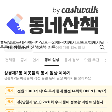
홈
팀워크
동네산책
런마일
모두의챌린지
캐시로또
보험
캐시딜
홈
동네 생활
주변 산책
산책 기록
상봉제2동
전체글
공지
인기
동네 일상
동네 정보
맛집 추천
분실
상봉제2동
이웃들의
동네 일상
이야기
상봉제2동
이웃들이 직접 올린
동네 일상
이야기를 모아봐요
상
전원 1,000캐시! 🥳 우리 동네 썰전 14회차 OPEN (~8/17)
공지
봉
제
2
💰[당첨자 발표] 26회차 우리 동네 정보왕 이벤트 당첨자를 발표합니다!
공지
동
동