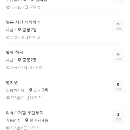
2주 전
637
0
3
늦은 시간 세탁하기
9
공릉2동
댓글
나님
2주 전
540
6
1
헬맷 착용
8
공릉2동
댓글
나님
3주 전
904
19
6
명지원
0
신내2동
댓글
안뇽하시유
3주 전
576
21
8
의류수거함 무단투기
2
중곡제4동
댓글
☆Ran☆
4주 전
585
5
1