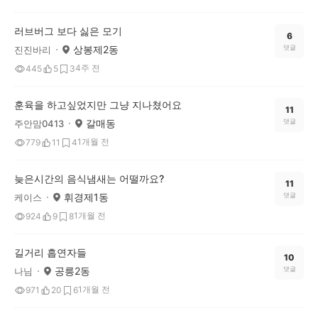
러브버그 보다 싫은 모기
6
상봉제2동
댓글
진진바리
4주 전
445
5
3
훈육을 하고싶었지만 그냥 지나쳤어요
11
갈매동
댓글
주안맘0413
1개월 전
779
11
4
늦은시간의 음식냄새는 어떨까요?
11
휘경제1동
댓글
케이스
1개월 전
924
9
8
길거리 흡연자들
10
공릉2동
댓글
나님
1개월 전
971
20
6