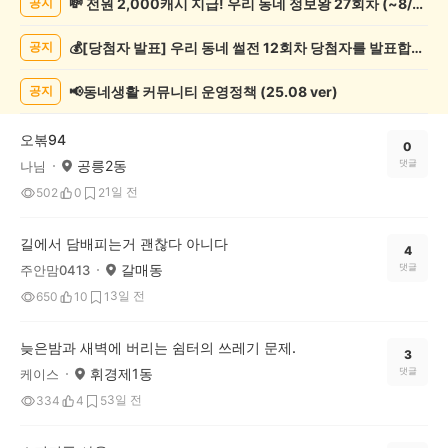
💸 전원 2,000캐시 지급! 우리 동네 정보왕 27회차 (~8/10)
공지
네
일
💰[당첨자 발표] 우리 동네 썰전 12회차 당첨자를 발표합니다!
공지
상
게
시
📢동네생활 커뮤니티 운영정책 (25.08 ver)
공지
글
목
오볶94
록
0
공릉2동
댓글
나님
1일 전
502
0
2
길에서 담배피는거 괜찮다 아니다
4
갈매동
댓글
주안맘0413
3일 전
650
10
1
늦은밤과 새벽에 버리는 쉼터의 쓰레기 문제.
3
휘경제1동
댓글
케이스
3일 전
334
4
5