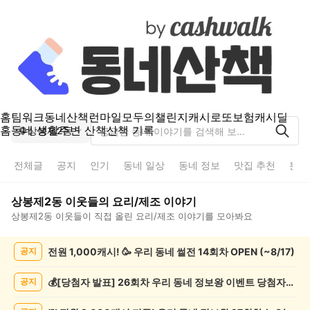
홈
팀워크
동네산책
런마일
모두의챌린지
캐시로또
보험
캐시딜
홈
동네 생활
주변 산책
산책 기록
상봉제2동
전체글
공지
인기
동네 일상
동네 정보
맛집 추천
분실
상봉제2동
이웃들의
요리/제조
이야기
상봉제2동
이웃들이 직접 올린
요리/제조
이야기를 모아봐요
상
전원 1,000캐시! 🥳 우리 동네 썰전 14회차 OPEN (~8/17)
공지
봉
제
2
💰[당첨자 발표] 26회차 우리 동네 정보왕 이벤트 당첨자를 발표합니다!
공지
동
요