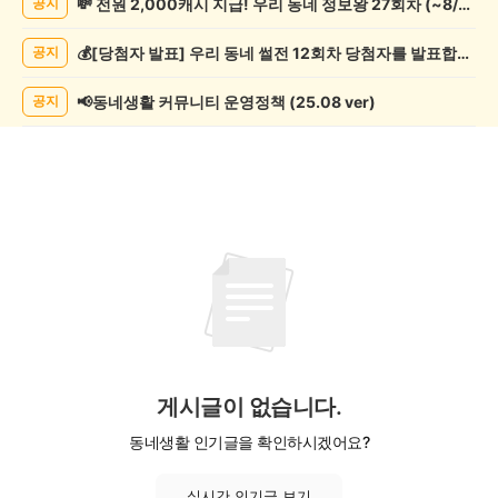
💸 전원 2,000캐시 지급! 우리 동네 정보왕 27회차 (~8/10)
공지
리/
제
💰[당첨자 발표] 우리 동네 썰전 12회차 당첨자를 발표합니다!
공지
조
게
시
📢동네생활 커뮤니티 운영정책 (25.08 ver)
공지
글
목
록
게시글이 없습니다.
동네생활 인기글을 확인하시겠어요?
실시간 인기글 보기