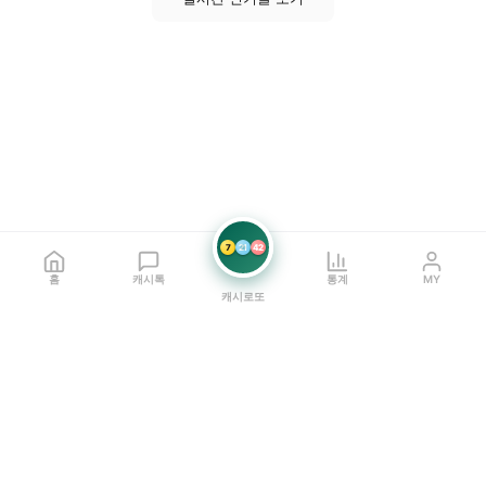
7
21
42
홈
캐시톡
통계
MY
캐시로또