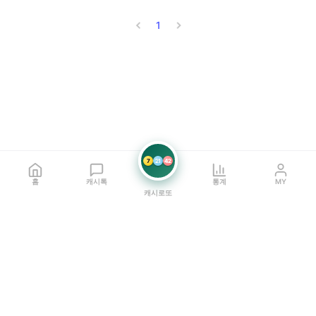
1
7
21
42
홈
캐시톡
통계
MY
캐시로또