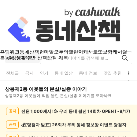
홈
팀워크
동네산책
런마일
모두의챌린지
캐시로또
보험
캐시딜
홈
동네 생활
주변 산책
산책 기록
상봉제2동
전체글
공지
인기
동네 일상
동네 정보
맛집 추천
분실
상봉제2동
이웃들의
분실/실종
이야기
상봉제2동
이웃들이 직접 올린
분실/실종
이야기를 모아봐요
상
전원 1,000캐시! 🥳 우리 동네 썰전 14회차 OPEN (~8/17)
공지
봉
제
2
💰[당첨자 발표] 26회차 우리 동네 정보왕 이벤트 당첨자를 발표합니다!
공지
동
분