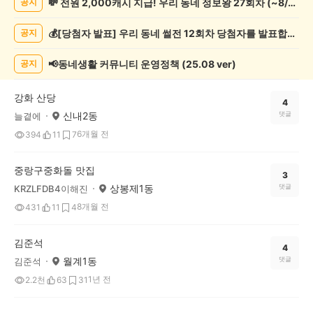
💸 전원 2,000캐시 지급! 우리 동네 정보왕 27회차 (~8/10)
공지
실/
실
💰[당첨자 발표] 우리 동네 썰전 12회차 당첨자를 발표합니다!
공지
종
게
시
📢동네생활 커뮤니티 운영정책 (25.08 ver)
공지
글
목
강화 산당
록
4
신내2동
댓글
늘곁에
6개월 전
394
11
7
중랑구중화돌 맛집
3
상봉제1동
댓글
KRZLFDB4이해진
8개월 전
431
11
4
김준석
4
월계1동
댓글
김준석
1년 전
2.2천
63
31