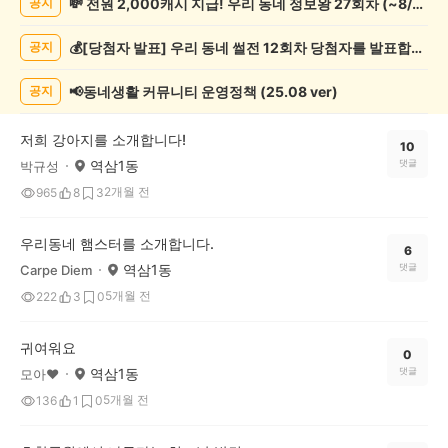
💸 전원 2,000캐시 지급! 우리 동네 정보왕 27회차 (~8/10)
공지
물
게
💰[당첨자 발표] 우리 동네 썰전 12회차 당첨자를 발표합니다!
공지
시
글
목
📢동네생활 커뮤니티 운영정책 (25.08 ver)
공지
록
저희 강아지를 소개합니다!
10
역삼1동
댓글
박규성
2개월 전
965
8
3
우리동네 햄스터를 소개합니다.
6
역삼1동
댓글
Carpe Diem
5개월 전
222
3
0
귀여워요
0
역삼1동
댓글
모아❤
5개월 전
136
1
0