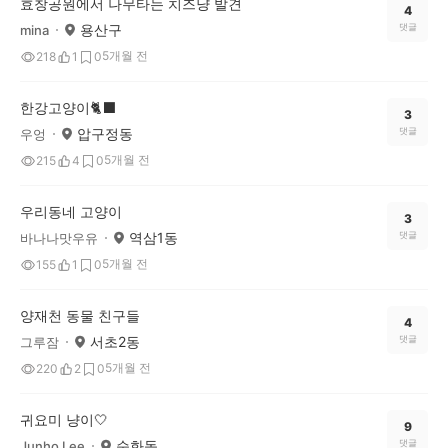
효창공원에서 나무타는 치즈냥 발견
4
용산구
댓글
mina
5개월 전
218
1
0
한강고양이🐈‍⬛
3
압구정동
댓글
우엉
5개월 전
215
4
0
우리동네 고양이
3
역삼1동
댓글
바나나맛우유
5개월 전
155
1
0
양재천 동물 친구들
4
서초2동
댓글
그루잠
5개월 전
220
2
0
귀요미 냥이🤍
9
순화동
댓글
Junho Lee