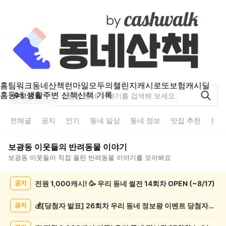
홈
팀워크
동네산책
런마일
모두의챌린지
캐시로또
보험
캐시딜
홈
동네 생활
주변 산책
산책 기록
보광동
전체글
공지
인기
동네 일상
동네 정보
맛집 추천
분실
보광동
이웃들의
반려동물
이야기
보광동
이웃들이 직접 올린
반려동물
이야기를 모아봐요
보
전원 1,000캐시! 🥳 우리 동네 썰전 14회차 OPEN (~8/17)
공지
광
동
반
💰[당첨자 발표] 26회차 우리 동네 정보왕 이벤트 당첨자를 발표합니다!
공지
려
동