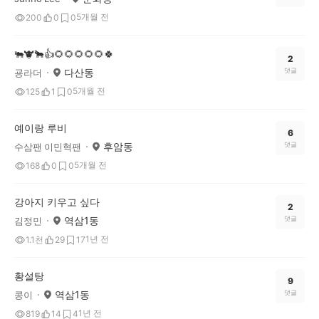
5개월 전
200
0
0
🐃🐮🐂👍🌻🌻🌻🌻🌻🍀
2
다산동
댓글
굥라더
5개월 전
125
1
0
예이랑 루비
6
후암동
댓글
수삼팬 이민혁팬
5개월 전
168
0
0
강아지 키우고 싶다
2
역삼1동
댓글
김정민
1년 전
1.1천
29
17
황설탕
9
역삼1동
댓글
콩이
1년 전
819
14
4