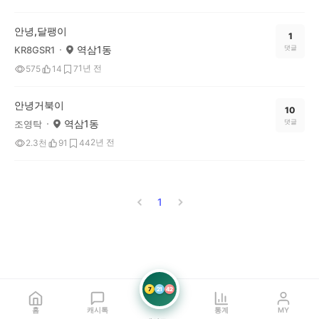
안녕,달팽이
1
역삼1동
댓글
KR8GSR1
1년 전
575
14
7
안녕거북이
10
역삼1동
댓글
조영탁
2년 전
2.3천
91
44
1
7
21
42
홈
캐시톡
통계
MY