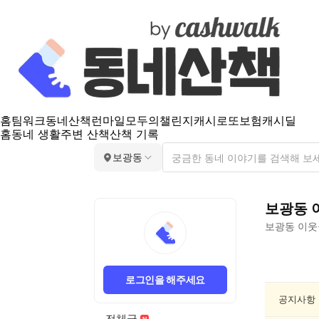
홈
팀워크
동네산책
런마일
모두의챌린지
캐시로또
보험
캐시딜
홈
동네 생활
주변 산책
산책 기록
보광동
보광동
보광동
이웃
보
광
로그인을 해주세요
동
요
공지사항
리/
전체글