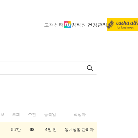
고객센터
임직원 건강관리
정보
조회
추천
등록일
작성자
5.7만
68
4일 전
동네생활 관리자