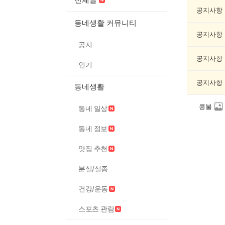
제
조
공지사항
게
동네생활 커뮤니티
시
공지사항
글
공지
목
록
공지사항
인기
공지사항
동네생활
콩불
동네 일상
동네 정보
맛집 추천
분실/실종
건강/운동
스포츠 관람