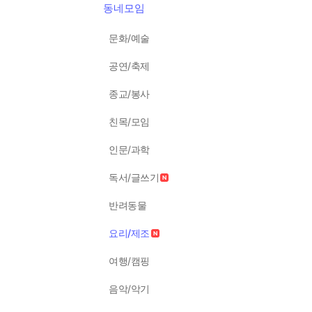
동네모임
문화/예술
공연/축제
종교/봉사
친목/모임
인문/과학
독서/글쓰기
반려동물
요리/제조
여행/캠핑
음악/악기