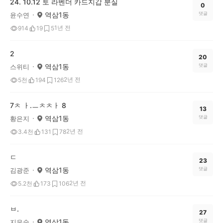
24. 10.12 토 라벤더 카드지갑 분실
0
역삼1동
댓글
윤수연
1년 전
914
19
5
2
20
역삼1동
댓글
스위티
2년 전
5천
194
126
7ㅊ ㅏ.ㅡㅊㅊㅏ 8
13
역삼1동
댓글
황은지
2년 전
3.4천
131
78
ㄷ
23
역삼1동
댓글
김광준
2년 전
5.2천
173
106
ㅂ.
27
역삼1동
댓글
지은숙