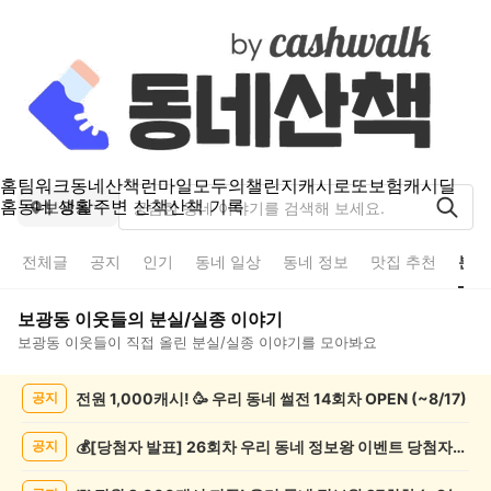
홈
팀워크
동네산책
런마일
모두의챌린지
캐시로또
보험
캐시딜
홈
동네 생활
주변 산책
산책 기록
보광동
전체글
공지
인기
동네 일상
동네 정보
맛집 추천
분실
보광동
이웃들의
분실/실종
이야기
보광동
이웃들이 직접 올린
분실/실종
이야기를 모아봐요
보
전원 1,000캐시! 🥳 우리 동네 썰전 14회차 OPEN (~8/17)
공지
광
동
분
💰[당첨자 발표] 26회차 우리 동네 정보왕 이벤트 당첨자를 발표합니다!
공지
실/
실