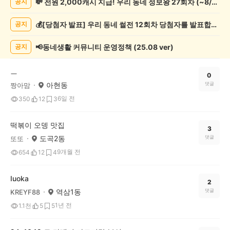
💸 전원 2,000캐시 지급! 우리 동네 정보왕 27회차 (~8/10)
공지
종
게
💰[당첨자 발표] 우리 동네 썰전 12회차 당첨자를 발표합니다!
공지
시
글
목
📢동네생활 커뮤니티 운영정책 (25.08 ver)
공지
록
ㅡ
0
아현동
댓글
짱아맘
6일 전
350
12
3
떡볶이 오뎅 맛집
3
도곡2동
댓글
또또
9개월 전
654
12
4
Iuoka
2
역삼1동
댓글
KREYF88
1년 전
1.1천
5
5