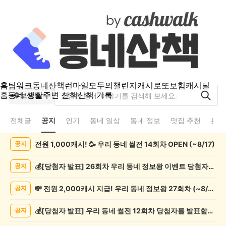
홈
팀워크
동네산책
런마일
모두의챌린지
캐시로또
보험
캐시딜
홈
동네 생활
주변 산책
산책 기록
보광동
전체글
공지
인기
동네 일상
동네 정보
맛집 추천
분실
보
전원 1,000캐시! 🥳 우리 동네 썰전 14회차 OPEN (~8/17)
공지
광
동
공
💰[당첨자 발표] 26회차 우리 동네 정보왕 이벤트 당첨자를 발표합니다!
공지
지
게
💸 전원 2,000캐시 지급! 우리 동네 정보왕 27회차 (~8/10)
공지
시
글
💰[당첨자 발표] 우리 동네 썰전 12회차 당첨자를 발표합니다!
공지
목
록