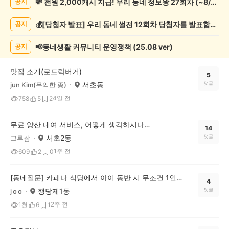
💸 전원 2,000캐시 지급! 우리 동네 정보왕 27회차 (~8/10)
공지
상
게
💰[당첨자 발표] 우리 동네 썰전 12회차 당첨자를 발표합니다!
공지
시
글
목
📢동네생활 커뮤니티 운영정책 (25.08 ver)
공지
록
맛집 소개(로드락버거)
5
서초동
댓글
jun Kim(무익한 종)
4일 전
758
5
2
무료 양산 대여 서비스, 어떻게 생각하시나요?
14
서초2동
댓글
그루잠
1주 전
609
2
0
[동네질문] 카페나 식당에서 아이 동반 시 무조건 1인 1메뉴, 이건 문제다 vs 괜찮다?
4
행당제1동
댓글
j o o
2주 전
1천
6
1