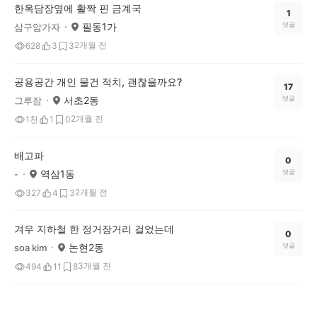
한옥담장옆에 활짝 핀 금계국
1
필동1가
댓글
삼구암가자
2개월 전
628
3
3
공용공간 개인 물건 적치, 괜찮을까요?
17
서초2동
댓글
그루잠
2개월 전
1천
1
0
배고파
0
역삼1동
댓글
-
2개월 전
327
4
3
겨우 지하철 한 정거장거리 걸었는데
0
논현2동
댓글
soa kim
3개월 전
494
11
8