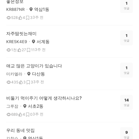
좋은정보
1
역삼1동
댓글
KR887NR
3주 전
528
4
3
자주땀씻는재미
1
서계동
댓글
KRE5K4E9
3주 전
1천
27
11
애교 많은 고양이가 있습니다
1
다산동
댓글
미카엘라
3주 전
435
3
3
비둘기 먹이주기 어떻게 생각하시나요?
14
서초2동
댓글
그루잠
3주 전
689
4
0
우리 동네 맛집
9
역삼1동
댓글
김찰수