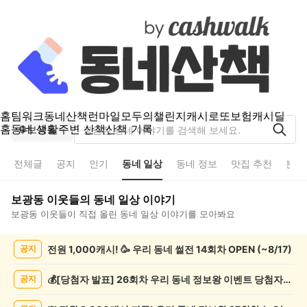
홈
팀워크
동네산책
런마일
모두의챌린지
캐시로또
보험
캐시딜
홈
동네 생활
주변 산책
산책 기록
보광동
전체글
공지
인기
동네 일상
동네 정보
맛집 추천
분실
보광동
이웃들의
동네 일상
이야기
보광동
이웃들이 직접 올린
동네 일상
이야기를 모아봐요
보
전원 1,000캐시! 🥳 우리 동네 썰전 14회차 OPEN (~8/17)
공지
광
동
동
💰[당첨자 발표] 26회차 우리 동네 정보왕 이벤트 당첨자를 발표합니다!
공지
네
일