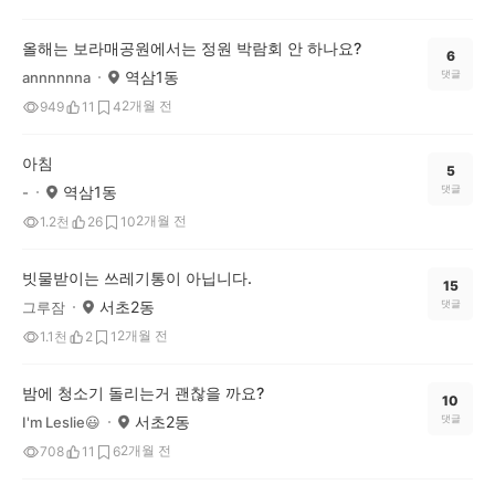
올해는 보라매공원에서는 정원 박람회 안 하나요?
6
역삼1동
댓글
annnnnna
2개월 전
949
11
4
아침
5
역삼1동
댓글
-
2개월 전
1.2천
26
10
빗물받이는 쓰레기통이 아닙니다.
15
서초2동
댓글
그루잠
2개월 전
1.1천
2
1
밤에 청소기 돌리는거 괜찮을 까요?
10
서초2동
댓글
I'm Leslie😃
2개월 전
708
11
6