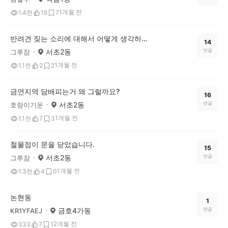
1개월 전
1.4천
18
7
반려견 짖는 소리에 대해서 어떻게 생각하시나요?
14
서초2동
댓글
그루잠
1개월 전
1.1천
2
2
금연지역 담배피는거 왜 그럴까요?
16
서초2동
댓글
호랑이기운
1개월 전
1.1천
7
3
철물점이 문을 닫았습니다.
15
서초2동
댓글
그루잠
1개월 전
1.3천
4
0
논현동
1
금호4가동
댓글
KR1YFAEJ
2개월 전
333
7
1